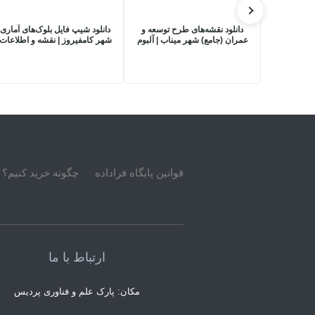
دانلود نقشه‌های طرح توسعه و
دانلود شیپ فایل بلوک‌های آماری
عمران (جامع) شهر میناب | آلبوم
شهر کامفیروز | نقشه و اطلاعات
نقشه‌های طرح جامع + گزارش‌ها
سرشماری 1395
قوانین پایگاه فراداده
چگونه خرید کنیم؟
ارتباط با ما
مکان: پارک علم و فناوری پردیس