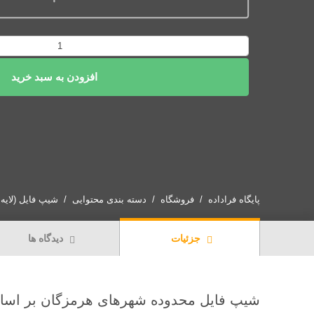
دانلود
نقشه
افزودن به سبد خرید
شیپ
فایل
محدوده
شهرهای
هرمزگان
1401
عدد
پایگاه فراداده
فروشگاه
دسته بندی محتوایی
شیپ فایل (لایه GIS)
جزئیات
دیدگاه ها
شیپ فایل محدوده شهرهای هرمزگان بر اساس 