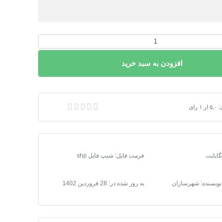
افزودن به سبد خرید
پ فایل محدوده شهرهای هرمزگان 1401
:
۵,۰
از
۱
رای
فرمت فایل
:
شیپ فایل shp
 نویسنده: شهرسازان
به روز شده در:
28 فروردین 1402