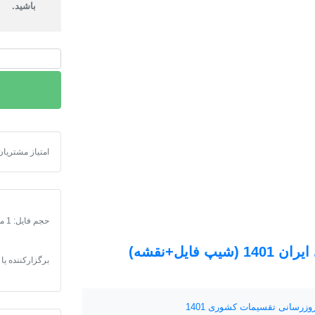
باشید.
دانلود
نقشه
شیپ
فایل
محدوده
شهرهای
دانلود نقشه شی
امتیاز مشتریان
هرمزگان
1401
عدد
حجم فایل: 1 مگابایت
یل+نقشه)
برگزارکننده یا
رسانی تقسیمات کشوری 1401