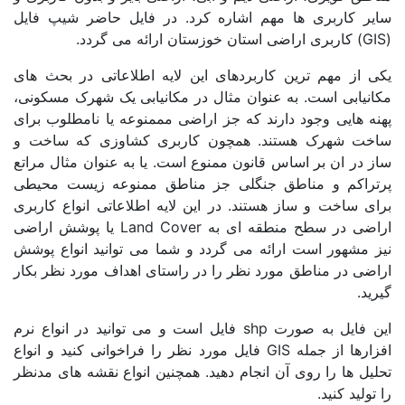
سایر کاربری ها مهم اشاره کرد. در فایل حاضر شیپ فایل
لرستان
(GIS) کاربری اراضی استان خوزستان ارائه می گردد.
مازندران
یکی از مهم ترین کاربردهای این لایه اطلاعاتی در بحث های
مرکزی
مکانیابی است. به عنوان مثال در مکانیابی یک شهرک مسکونی،
پهنه هایی وجود دارند که جز اراضی مممنوعه یا نامطلوب برای
هرمزگان
ساخت شهرک هستند. همچون کاربری کشاوزی که ساخت و
ساز در ان بر اساس قانون ممنوع است. یا به عنوان مثال مراتع
همدان
پرتراکم و مناطق جنگلی جز مناطق ممنوعه زیست محیطی
یزد
برای ساخت و ساز هستند. در این لایه اطلاعاتی انواع کاربری
اراضی در سطح منطقه ای به Land Cover یا پوشش اراضی
نیز مشهور است ارائه می گردد و شما می توانید انواع پوشش
متا بلاگ
اراضی در مناطق مورد نظر را در راستای اهداف مورد نظر بکار
گیرید.
این فایل به صورت shp فایل است و می توانید در انواع نرم
تماس با ما
افزارها از جمله GIS فایل مورد نظر را فراخوانی کنید و انواع
تحلیل ها را روی آن انجام دهید. همچنین انواع نقشه های مدنظر
را تولید کنید.