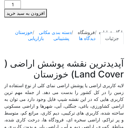
دانلود
سمنان
نقشه
افزودن به سبد خرید
شیپ
سیستان و بلوچستان
فایل
فارس
کاربری
پایگاه فراداده
فروشگاه
دسته بندی مکانی
خوزستان
اراضی
جزئیات
دیدگاه ها
پشتیبانی
بازاریابی
قزوین
خوزستان
عدد
قم
آپدیدترین نقشه پوشش اراضی (
کردستان
Land Cover) خوزستان
کرمان
لایه کاربری اراضی یا پوشش اراضی نمای کلی از نوع استفاده از
کرمانشاه
زمین را در کل کشور را بدست می دهد. از جمله مهم ترین
کاربری هایی که در این نقشه شیپ فایل وجود دارد می توان به
کهگیلویه و بویراحمد
اراضی کشاورزی، باغی، جنگلی، آبی، شهرها و اراضی مسکونی
گلستان
ساخته شده، کاربری های ترکیبی، دیم کاری، مراتع کم، متوسط
و پر تراکم، اراضی سخره ای، فرودگاه ها، درخت کاری شده،
گیلان
مناطق کویری، اراضی دیم و آبی، اراضی بایر و بدون کاربری و