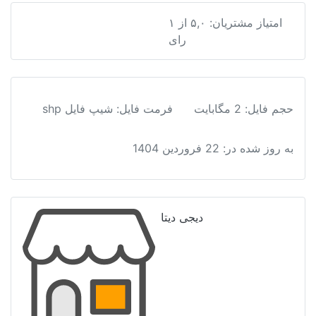
فایل
کاربری
امتیاز مشتریان:
۵,۰
از
۱
دانلود نقشه شیپ فایل کاربری اراضی خوزستان
اراضی
رای
خوزستان
عدد
حجم فایل: 2 مگابایت
فرمت فایل
:
شیپ فایل shp
به روز شده در:
22 فروردین 1404
دیجی دیتا