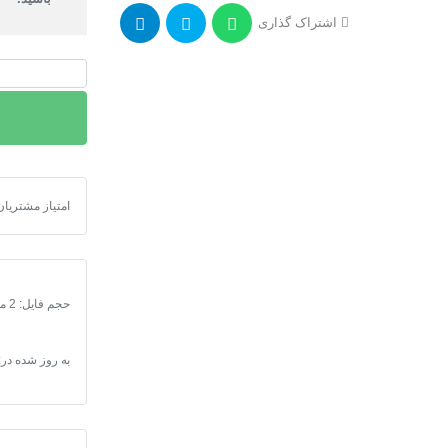
اشتراک گذاری
دانلود
نقشه
شیپ
فایل
کاربری
اراضی
دانلود نقشه ش
امتیاز مشتریان
فارس
عدد
حجم فایل: 2 مگابایت
به روز شده در: