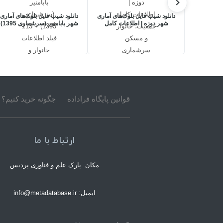
دانلود شیپ فایل بلوک‌های آماری
دانلود شیپ فایل بلوک‌های آماری
شهر دوزه | اطلاعات کامل
شهر بابامنیر (سرشماری 1395)
جمعیت، خانوار و مسکن
+ 113 فیلد اطلاعات خانوار و
سرشماری 1395
مسکن
قوانین پایگاه فراداده
چگونه خرید کنیم؟
ارتباط با ما
مکان: پارک علم و فناوری پردیس
ایمیل: info@metadatabase.ir