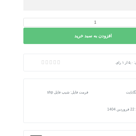
افزودن به سبد خرید
یپ فایل کاربری اراضی فارس
:
۵,۰
از
۱
رای
فرمت فایل
:
شیپ فایل shp
22 فروردین 1404