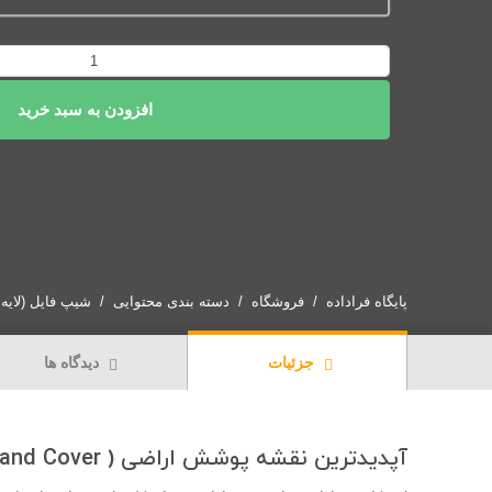
دانلود
نقشه
شیپ
افزودن به سبد خرید
فایل
کاربری
اراضی
فارس
عدد
پایگاه فراداده
فروشگاه
دسته بندی محتوایی
شیپ فایل (لایه GIS)
جزئیات
دیدگاه ها
آپدیدترین نقشه پوشش اراضی ( Land Cover) فارس