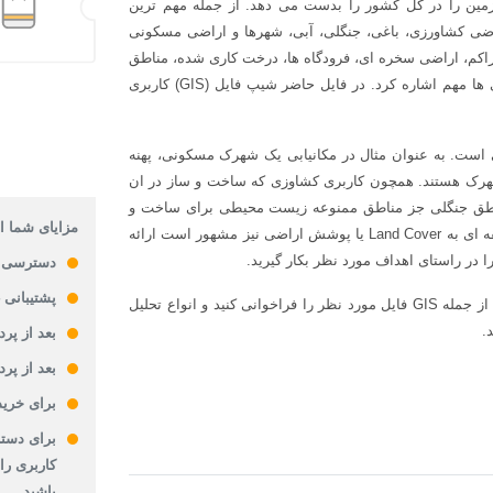
زمین را در کل کشور را بدست می دهد. از جمله مهم ترین
اضی کشاورزی، باغی، جنگلی، آبی، شهرها و اراضی مسکونی
تراکم، اراضی سخره ای، فرودگاه ها، درخت کاری شده، مناطق
کویری، اراضی دیم و آبی، اراضی بایر و بدون کاربری و سایر کاربری ها مهم اشاره کرد. در فایل حاضر شیپ فایل (GIS) کاربری
بی است. به عنوان مثال در مکانیابی یک شهرک مسکونی، پهنه
هرک هستند. همچون کاربری کشاوزی که ساخت و ساز در ان
مناطق جنگلی جز مناطق ممنوعه زیست محیطی برای ساخت و
مزایای شما از
ساز هستند. در این لایه اطلاعاتی انواع کاربری اراضی در سطح منطقه ای به Land Cover یا پوشش اراضی نیز مشهور است ارائه
در راستای اهداف مورد نظر بکار گیرید.
دسترسی 
پشتیبانی 24 ساعته
این فایل به صورت shp فایل است و می توانید در انواع نرم افزارها از جمله GIS فایل مورد نظر را فراخوانی کنید و انواع تحلیل
.
بعد از پر
بعد از پر
برای خرید
برای دستر
کاربری را
باشید.