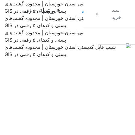
سبد
ورود | ثبت نام
×
×
×
خرید
پرفروش ترین ها
▼
دسته بندی مکانی
سبد خرید
خانه
فهرست موضوعی
شیپ فایل کدپستی
استان خوزستان |
علوم کشاورزی
محدوده گشت‌های پستی
علوم جغرافیایی
و کدهای ۵ رقمی در GIS
تاریخ
شهرسازی
امتیاز مشتریان: 0 از 0 رای