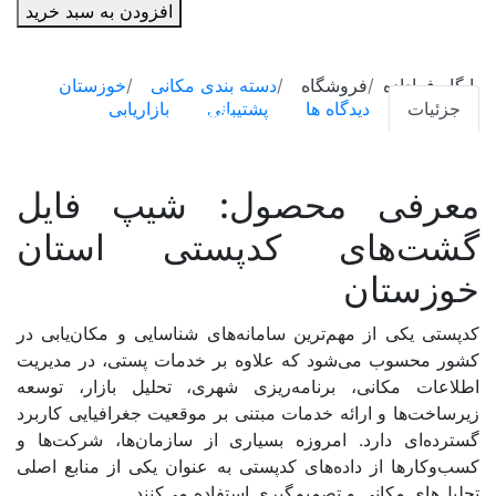
افزودن به سبد خرید
شیپ فایل (لایه GIS)
کدپستی
استان
پرسشنامه
خوزستان
پایگاه فراداده
فروشگاه
دسته بندی مکانی
خوزستان
|
جزئیات
دیدگاه ها
پشتیبانی
بازاریابی
نقشه
محدوده
طرح و برنامه
گشت‌های
پستی
معرفی محصول: شیپ فایل
گزارش
و
گشت‌های کدپستی استان
کدهای
۵
خوزستان
دسته بندی مکانی
رقمی
در
کدپستی یکی از مهم‌ترین سامانه‌های شناسایی و مکان‌یابی در
GIS
ایران
کشور محسوب می‌شود که علاوه بر خدمات پستی، در مدیریت
عدد
اطلاعات مکانی، برنامه‌ریزی شهری، تحلیل بازار، توسعه
آذربایجان شرقی
زیرساخت‌ها و ارائه خدمات مبتنی بر موقعیت جغرافیایی کاربرد
گسترده‌ای دارد. امروزه بسیاری از سازمان‌ها، شرکت‌ها و
آذربایجان غربی
کسب‌وکارها از داده‌های کدپستی به عنوان یکی از منابع اصلی
اردبیل
تحلیل‌های مکانی و تصمیم‌گیری استفاده می‌کنند.