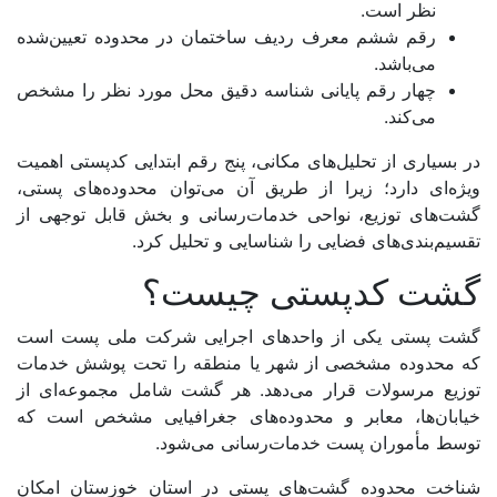
نظر است.
سمنان
رقم ششم معرف ردیف ساختمان در محدوده تعیین‌شده
می‌باشد.
سیستان و بلوچستان
چهار رقم پایانی شناسه دقیق محل مورد نظر را مشخص
می‌کند.
فارس
در بسیاری از تحلیل‌های مکانی، پنج رقم ابتدایی کدپستی اهمیت
قزوین
ویژه‌ای دارد؛ زیرا از طریق آن می‌توان محدوده‌های پستی،
قم
گشت‌های توزیع، نواحی خدمات‌رسانی و بخش قابل توجهی از
تقسیم‌بندی‌های فضایی را شناسایی و تحلیل کرد.
کردستان
گشت کدپستی چیست؟
کرمان
گشت پستی یکی از واحدهای اجرایی شرکت ملی پست است
کرمانشاه
که محدوده مشخصی از شهر یا منطقه را تحت پوشش خدمات
کهگیلویه و بویراحمد
توزیع مرسولات قرار می‌دهد. هر گشت شامل مجموعه‌ای از
خیابان‌ها، معابر و محدوده‌های جغرافیایی مشخص است که
گلستان
توسط مأموران پست خدمات‌رسانی می‌شود.
گیلان
شناخت محدوده گشت‌های پستی در استان خوزستان امکان