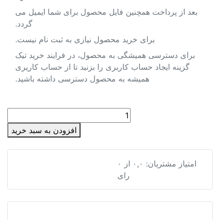
بعد از پرداخت همچنین فایل محصول برای شما ایمیل می
گردد.
برای خرید محصول نیازی به ثبت نام نیست.
برای دسترسی همیشگی به محصول، در فرایند خرید تیک
گزینه ایجاد حساب کاربری را بزنید تا از حساب کاریری
همیشه به محصول دسترسی داشته باشید.
شیپ
فایل
افزودن به سبد خرید
کدپستی
استان
خوزستان
شیپ فایل کدپستی استان خوزستان | محدوده گشت‌های پستی و کدهای ۵ رقم
امتیاز مشتریان:
۰,۰
از
۰
|
رای
محدوده
گشت‌های
پستی
و