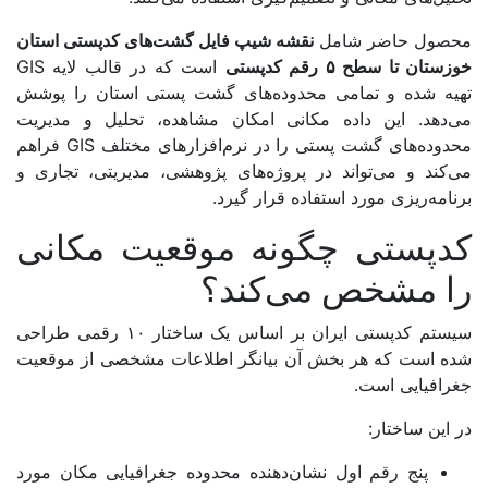
اصفهان
محصول حاضر شامل
نقشه شیپ فایل گشت‌های کدپستی استان
خوزستان تا سطح ۵ رقم کدپستی
است که در قالب لایه GIS
البرز
تهیه شده و تمامی محدوده‌های گشت پستی استان را پوشش
می‌دهد. این داده مکانی امکان مشاهده، تحلیل و مدیریت
ایلام
محدوده‌های گشت پستی را در نرم‌افزارهای مختلف GIS فراهم
بوشهر
می‌کند و می‌تواند در پروژه‌های پژوهشی، مدیریتی، تجاری و
برنامه‌ریزی مورد استفاده قرار گیرد.
تهران
کدپستی چگونه موقعیت مکانی
چهارمحال و بختیاری
را مشخص می‌کند؟
خراسان جنوبی
سیستم کدپستی ایران بر اساس یک ساختار ۱۰ رقمی طراحی
خراسان رضوی
شده است که هر بخش آن بیانگر اطلاعات مشخصی از موقعیت
جغرافیایی است.
خراسان شمالی
در این ساختار:
خوزستان
پنج رقم اول نشان‌دهنده محدوده جغرافیایی مکان مورد
زنجان