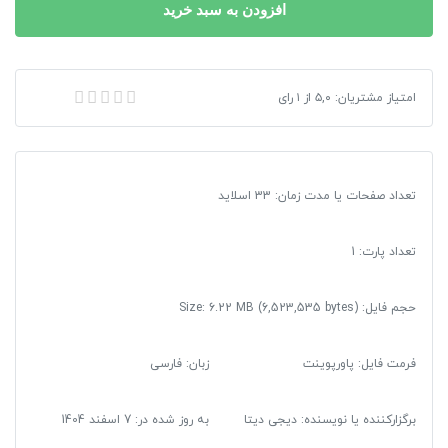
با
افزودن به سبد خرید
روابط
فضاها
در
پاورپوینت آشنایی با روابط فضاها در یک واحد مسکونی
امتیاز مشتریان:
۵,۰
از
۱
رای
یک
واحد
مسکونی
عدد
تعداد صفحات یا مدت زمان: 33 اسلاید
تعداد پارت: 1
حجم فایل: Size: 6.22 MB (6,523,535 bytes)
فرمت فایل
:
پاورپوینت
زبان: فارسی
برگزارکننده یا نویسنده: دیجی دیتا
به روز شده در:
7 اسفند 1404