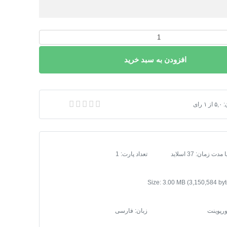
افزودن به سبد خرید
طــع‌
:
۵,۰
از
۱
رای
 زمان: 37 اسلاید
تعداد پارت: 1
ورپوینت
زبان: فارسی