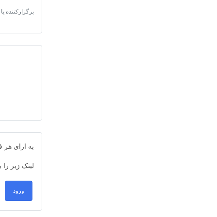
برگزارکننده یا 
به ازای هر
لینک زیر را 
ورود