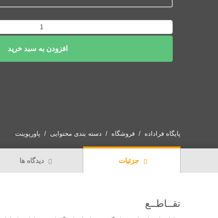
پاورپوینت
تقــاطــع‌
افزودن به سبد خرید
عدد
پایگاه فراداده
فروشگاه
دسته بندی محتوایی
پاورپوینت
جزئیات
دیدگاه ها
تقــاطــع‌