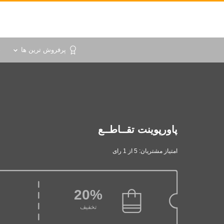
پرفروش ترین ها
خ
پاورپوینت تقــاطــع‌
امتیاز مشتریان: 5 از 1 رای
20%
تخفیف