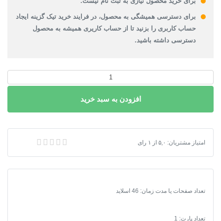
برای خرید محصول نیازی به ثبت نام نیست.
برای دسترسی همیشگی به محصول، در فرایند خرید تیک گزینه ایجاد
حساب کاربری را بزنید تا از حساب کاریری همیشه به محصول
دسترسی داشته باشید.
پاورپوینت
طرح
افزودن به سبد خرید
جامع
سه
بعدی
و
پاورپوینت طرح جامع سه بعدی و تحقق پذیری طراحی شهری محور پارس- مدائن نازی آب
امتیاز مشتریان:
۵,۰
از
۱
رای
تحقق
پذیری
طراحی
شهری
تعداد صفحات یا مدت زمان: 46 اسلاید
محور
پارس-
مدائن
تعداد پارت: 1