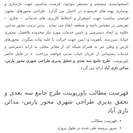
استخوانبندی منسجم و مستقر موجود، فرصت مناسبی جهت بازسازی و
نوسازی پهنه های فرسوده در اختیار می گذارد. طراحی محورهای مجهز،
فرصتی مناسب جهت استقرار و اختلاط کاربری های خدماتی – تجاری –
تفریحی در مقیاس ناحیه و منطقه ایجاد می نماید. بدین ترتیب محور مداین،
علاوه بر ایجاد دسترسی و تامین خدمات مورد نیاز محدوده بلافصل، محوری
خوانا، سرزنده، باهویت و ایمن جهت حرکت با غلبه پیاده میگردد. محورهای
پارس و وطن نیز به همراه شبکه ای از معابر محلی به ارایه دسترسی و
خدمات پشتیبانی از جریان حیات مدنی خواهند پرداخت. » در فایل حاضر
پاورپوینت
طرح جامع سه بعدی و تحقق پذیری طراحی شهری محور پارس-
مدائن نازی آباد
ارائه می گردد.
فهرست مطالب پاورپوینت طرح جامع سه بعدی و
تحقق پذیری طراحی شهری محور پارس- مدائن
نازی آباد
فهرست مطالب
مرور پروسه طی شده در طول پروژه