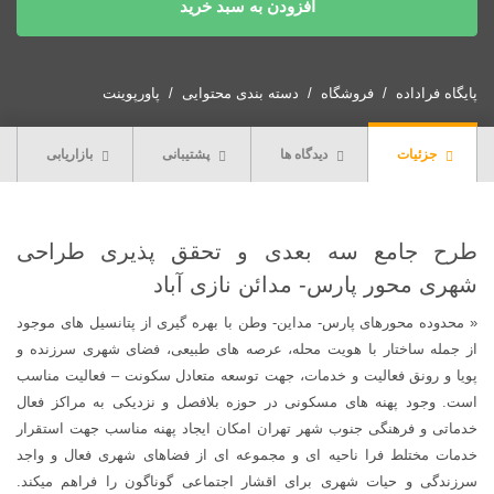
افزودن به سبد خرید
جامع
سه
بعدی
و
پایگاه فراداده
فروشگاه
دسته بندی محتوایی
پاورپوینت
تحقق
پذیری
جزئیات
دیدگاه ها
پشتیبانی
بازاریابی
طراحی
شهری
محور
پارس-
طرح جامع سه بعدی و تحقق پذیری طراحی
مدائن
شهری محور پارس- مدائن نازی آباد
نازی
« محدوده محورهای پارس- مداین- وطن با بهره گیری از پتانسیل های موجود
آباد
از جمله ساختار با هویت محله، عرصه های طبیعی، فضای شهری سرزنده و
عدد
پویا و رونق فعالیت و خدمات، جهت توسعه متعادل سکونت – فعالیت مناسب
است. وجود پهنه های مسکونی در حوزه بلافصل و نزدیکی به مراکز فعال
خدماتی و فرهنگی جنوب شهر تهران امکان ایجاد پهنه مناسب جهت استقرار
خدمات مختلط فرا ناحیه ای و مجموعه ای از فضاهای شهری فعال و واجد
سرزندگی و حیات شهری برای اقشار اجتماعی گوناگون را فراهم میکند.