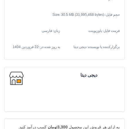
نازی
آباد
حجم فایل: Size: 30.5 MB (31,995,468 bytes)
عدد
فرمت فایل
:
پاورپوینت
زبان: فارسی
برگزارکننده یا نویسنده: دیجی دیتا
به روز شده در:
22 فروردین 1404
دیجی دیتا
به ازای هر فروش این محصول
3,300تومان
کسب درآمد کنید.