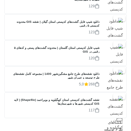
129
20%
دانلود شیپ فایل گشت‌های کدپستی استان گیلان | نقشه GIS محدوده
کدپستی ۵ رقمی
123
40%
شیپ فایل کدپستی استان گلستان | محدوده گشت‌های پستی و کدهای ۵
رقمی در GIS
120
17%
دانلود نقشه‌های طرح جامع مشگین‌شهر 1400 | مجموعه کامل نقشه‌های
طرح توسعه و عمران شهر
5,0
268
40%
نقشه گشت‌های کدپستی استان کهگیلویه و بویراحمد (Shapefile) | لایه
GIS کدپستی شهرها و شهرستان‌ها
117