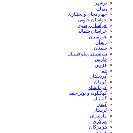
بوشهر
تهران
چهارمحال و بختیاری
خراسان جنوبی
خراسان رضوی
خراسان شمالی
خوزستان
زنجان
سمنان
سیستان و بلوچستان
فارس
قزوین
قم
کردستان
کرمان
کرمانشاه
کهگیلویه و بویراحمد
گلستان
گیلان
لرستان
مازندران
مرکزی
هرمزگان
همدان