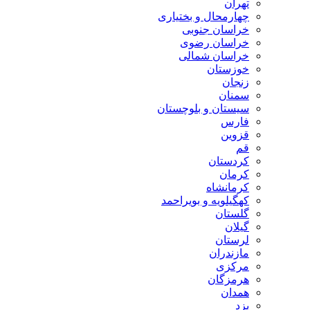
تهران
چهارمحال و بختیاری
خراسان جنوبی
خراسان رضوی
خراسان شمالی
خوزستان
زنجان
سمنان
سیستان و بلوچستان
فارس
قزوین
قم
کردستان
کرمان
کرمانشاه
کهگیلویه و بویراحمد
گلستان
گیلان
لرستان
مازندران
مرکزی
هرمزگان
همدان
یزد