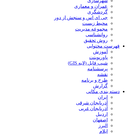
شهرسازی
عمران و معماری
گردشگری
جی ای اس و سنجش از دور
محیط زیست
مجموعه مدیریت
روانشناسی
روش تحقیق
فهرست محتوایی
آموزش
پاورپوینت
شیپ فایل (لایه GIS)
پرسشنامه
نقشه
طرح و برنامه
گزارش
دسته بندی مکانی
ایران
آذربایجان شرقی
آذربایجان غربی
اردبیل
اصفهان
البرز
ایلام