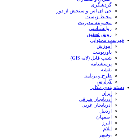
گردشگری
جی ای اس و سنجش از دور
محیط زیست
مجموعه مدیریت
روانشناسی
روش تحقیق
فهرست محتوایی
آموزش
پاورپوینت
شیپ فایل (لایه GIS)
پرسشنامه
نقشه
طرح و برنامه
گزارش
دسته بندی مکانی
ایران
آذربایجان شرقی
آذربایجان غربی
اردبیل
اصفهان
البرز
ایلام
بوشهر