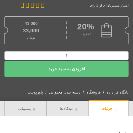
امتیاز مشتریان: 5 از 1 رای
41,000
20%
قیمت اصلی: 41,000تومان بود.
33,000
تخفیف
تومان
قیمت فعلی: 33,000تومان.
پاورپوینت
پاتولوژی
افزودن به سبد خرید
شهری
عدد
پایگاه فراداده
فروشگاه
دسته بندی محتوایی
پاورپوینت
جزئیات
دیدگاه ها
پشتیبانی