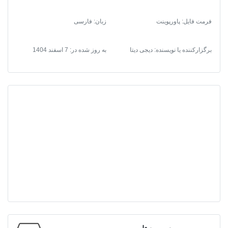
فرمت فایل
:
پاورپوینت
زبان: فارسی
برگزارکننده یا نویسنده: دیجی دیتا
به روز شده در:
7 اسفند 1404