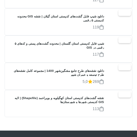
127
20%
دانلود شیپ فایل گشت‌های کدپستی استان گیلان | نقشه GIS محدوده
کدپستی ۵ رقمی
119
40%
شیپ فایل کدپستی استان گلستان | محدوده گشت‌های پستی و کدهای ۵
رقمی در GIS
117
17%
دانلود نقشه‌های طرح جامع مشگین‌شهر 1400 | مجموعه کامل نقشه‌های
طرح توسعه و عمران شهر
5,0
269
40%
نقشه گشت‌های کدپستی استان کهگیلویه و بویراحمد (Shapefile) | لایه
GIS کدپستی شهرها و شهرستان‌ها
113