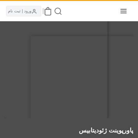
ورود | ثبت نام
پاورپوینت ژئودیتابیس