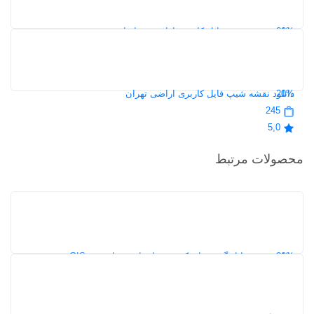
5,0
20%
دانلود نقشه شیپ فایل کاربری اراضی خراسان رضوی
108
5,0
20%
دانلود نقشه شیپ فایل کاربری اراضی تهران
245
5,0
محصولات مرتبط
30%
دانلود شیپ فایل گشت‌های کدپستی استان یزد | نقشه GIS محدوده
کدپستی ۵ رقمی
152