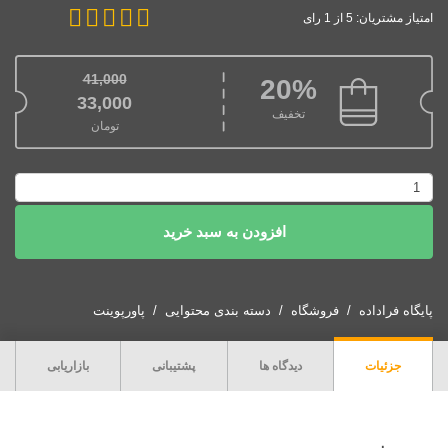
امتیاز مشتریان: 5 از 1 رای
41,000
20%
قیمت اصلی: 41,000تومان بود.
33,000
تخفیف
تومان
قیمت فعلی: 33,000تومان.
پاورپوینت
ژئودیتابیس
افزودن به سبد خرید
عدد
پایگاه فراداده
فروشگاه
دسته بندی محتوایی
پاورپوینت
جزئیات
دیدگاه ها
پشتیبانی
بازاریابی