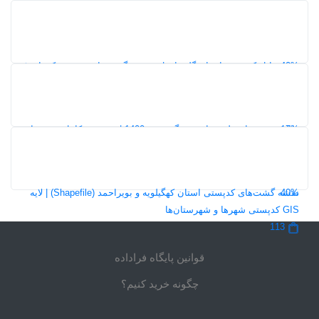
20%
دانلود شیپ فایل گشت‌های کدپستی استان گیلان | نقشه GIS محدوده
کدپستی ۵ رقمی
118
40%
شیپ فایل کدپستی استان گلستان | محدوده گشت‌های پستی و کدهای ۵
رقمی در GIS
116
17%
دانلود نقشه‌های طرح جامع مشگین‌شهر 1400 | مجموعه کامل نقشه‌های
طرح توسعه و عمران شهر
266
5,0
40%
نقشه گشت‌های کدپستی استان کهگیلویه و بویراحمد (Shapefile) | لایه
GIS کدپستی شهرها و شهرستان‌ها
113
قوانین پایگاه فراداده
چگونه خرید کنیم؟