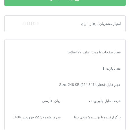
امتیاز مشتریان:
۵,۰
پاورپوینت ژئودیتابیس
از
۱
رای
تعداد صفحات یا مدت زمان: 29 اسلاید
تعداد پارت: 1
حجم فایل: Size: 248 KB (254,847 bytes)
فرمت فایل
:
پاورپوینت
زبان: فارسی
برگزارکننده یا نویسنده: دیجی دیتا
به روز شده در:
22 فروردین 1404