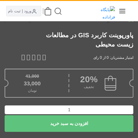
ورود | ثبت نام
پاورپوینت کاربرد GIS در مطالعات
زیست محیطی
امتیاز مشتریان: 0 از 0 رای
41,000
20%
قیمت اصلی: 41,000تومان بود.
33,000
تخفیف
تومان
قیمت فعلی: 33,000تومان.
پاورپوینت
کاربرد
افزودن به سبد خرید
GIS
در