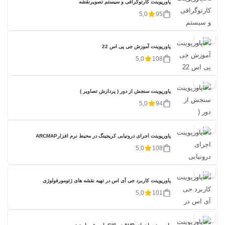
پاورپوینت کارتوگرافی و سیستم تصویرنقشه
5,0
95
20%
پاورپوینت آموزش جی پی اس 22
5,0
108
20%
پاورپوینت سنجش از دور ( پردازش تصاویر )
5,0
94
20%
پاورپوینت اجرای درونیابی کریجینگ در محیط نرم افزارARCMAP
5,0
108
20%
پاورپوینت کاربرد جی آی اس در تهیه نقشه های ژئومورفولوژی
5,0
101
20%