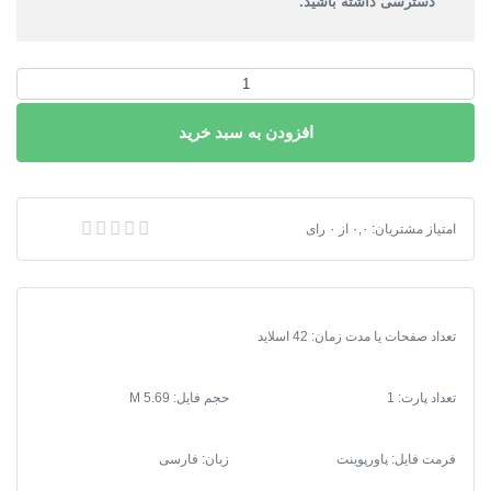
دسترسی داشته باشید.
پاورپوینت
کاربرد
افزودن به سبد خرید
GIS
در
مطالعات
زیست
پاورپوینت کاربرد GIS در مطالعات زیست محیطی
امتیاز مشتریان:
۰,۰
از
۰
رای
محیطی
عدد
تعداد صفحات یا مدت زمان: 42 اسلاید
تعداد پارت: 1
حجم فایل: 5.69 M
فرمت فایل
:
پاورپوینت
زبان: فارسی