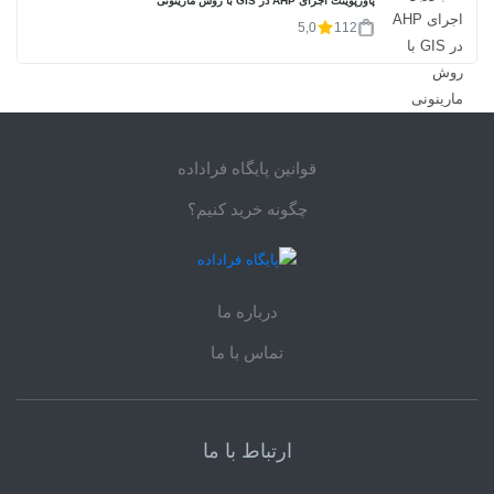
پاورپوینت اجرای AHP در GIS با روش مارینونی
5,0
112
قوانین پایگاه فراداده
چگونه خرید کنیم؟
درباره ما
تماس با ما
ارتباط با ما