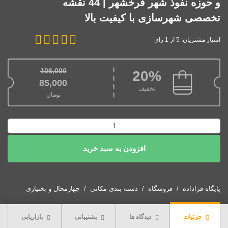
و حوزه نفوذ شهر فرخشهر | 44 نقشه
تخصصی شهرسازی با کیفیت بالا
امتیاز مشتریان: 5 از 1 رای
106,000
20%
قیمت اصلی: 106,000تومان بود.
85,000
تخفیف
تومان
قیمت فعلی: 85,000تومان.
دانلود
نقشه‌های
افزودن به سبد خرید
طرح
توسعه
و
عمران
پایگاه فراداده
فروشگاه
دسته بندی مکانی
چهارمحال و بختیاری
و
حوزه
جزئیات
دیدگاه ها
پشتیبانی
بازاریابی
نفوذ