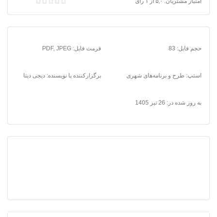
دانلود نقشه‌های طرح توسعه و عمران و حوزه نفوذ شهر فرخشهر | 44 نقشه تخصصی شهرسازی با کیفیت بالا
امتیاز مشتریان:
۵,۰
از
۱
رای
و
حوزه
نفوذ
شهر
حجم فایل: 83
فرمت فایل
:
PDF, JPEG
فرخشهر
|
44
استپ: طرح و برنامه‌های شهری
برگزارکننده یا نویسنده: دیجی دیتا
نقشه
تخصصی
به روز شده در:
26 تیر 1405
شهرسازی
با
کیفیت
بالا
عدد