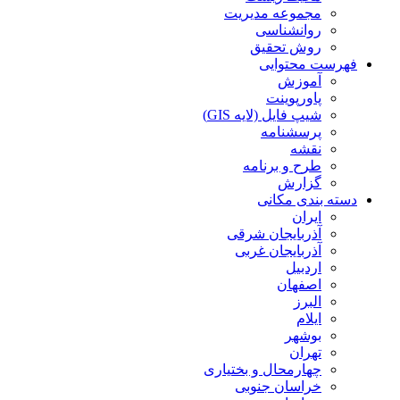
مجموعه مدیریت
روانشناسی
روش تحقیق
فهرست محتوایی
آموزش
پاورپوینت
شیپ فایل (لایه GIS)
پرسشنامه
نقشه
طرح و برنامه
گزارش
دسته بندی مکانی
ایران
آذربایجان شرقی
آذربایجان غربی
اردبیل
اصفهان
البرز
ایلام
بوشهر
تهران
چهارمحال و بختیاری
خراسان جنوبی