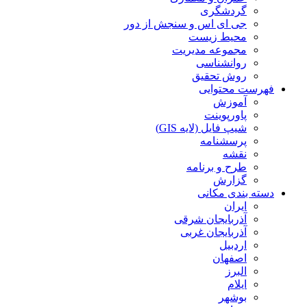
گردشگری
جی ای اس و سنجش از دور
محیط زیست
مجموعه مدیریت
روانشناسی
روش تحقیق
فهرست محتوایی
آموزش
پاورپوینت
شیپ فایل (لایه GIS)
پرسشنامه
نقشه
طرح و برنامه
گزارش
دسته بندی مکانی
ایران
آذربایجان شرقی
آذربایجان غربی
اردبیل
اصفهان
البرز
ایلام
بوشهر