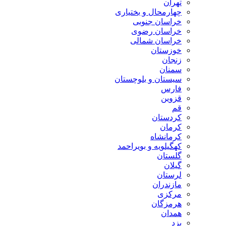
تهران
چهارمحال و بختیاری
خراسان جنوبی
خراسان رضوی
خراسان شمالی
خوزستان
زنجان
سمنان
سیستان و بلوچستان
فارس
قزوین
قم
کردستان
کرمان
کرمانشاه
کهگیلویه و بویراحمد
گلستان
گیلان
لرستان
مازندران
مرکزی
هرمزگان
همدان
یزد