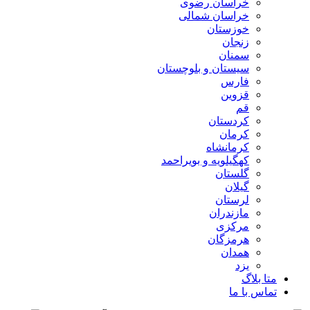
خراسان رضوی
خراسان شمالی
خوزستان
زنجان
سمنان
سیستان و بلوچستان
فارس
قزوین
قم
کردستان
کرمان
کرمانشاه
کهگیلویه و بویراحمد
گلستان
گیلان
لرستان
مازندران
مرکزی
هرمزگان
همدان
یزد
متا بلاگ
تماس با ما