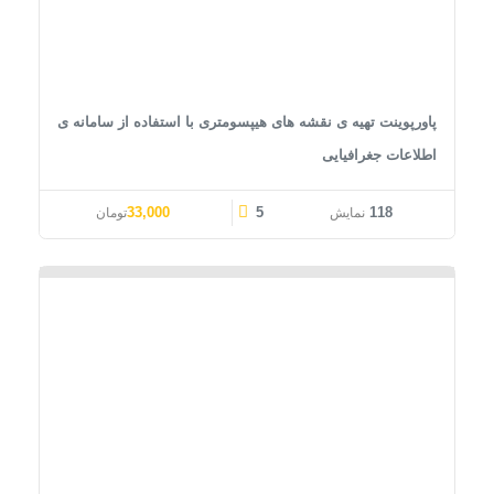
پاورپوینت تهیه ی نقشه های هیپسومتری با استفاده از سامانه ی
اطلاعات جغرافیایی
قیمت اصلی: 41,000تومان بود.
قیمت فعلی: 33,000تومان.
33,000
5
118
نمایش
تومان