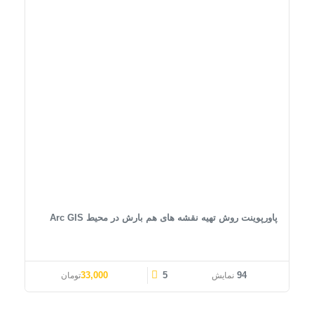
پاورپوینت روش تهیه نقشه های هم بارش در محیط Arc GIS
قیمت اصلی: 41,000تومان بود.
قیمت فعلی: 33,000تومان.
33,000
5
94
نمایش
تومان