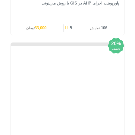
پاورپوینت اجرای AHP در GIS با روش مارینونی
قیمت اصلی: 41,000تومان بود.
قیمت فعلی: 33,000تومان.
33,000
5
106
نمایش
تومان
20%
تخفیف