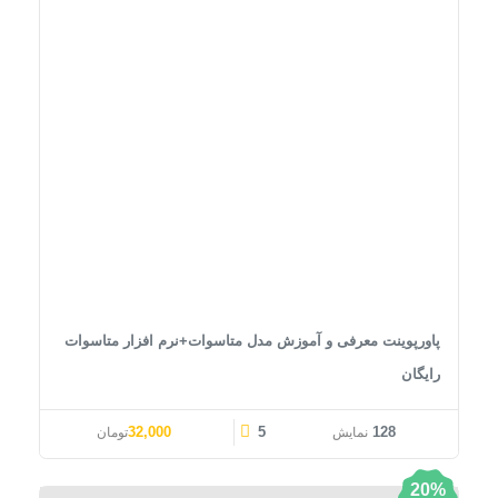
پاورپوینت معرفی و آموزش مدل متاسوات+نرم افزار متاسوات
رایگان
قیمت اصلی: 40,000تومان بود.
قیمت فعلی: 32,000تومان.
32,000
5
128
نمایش
تومان
20%