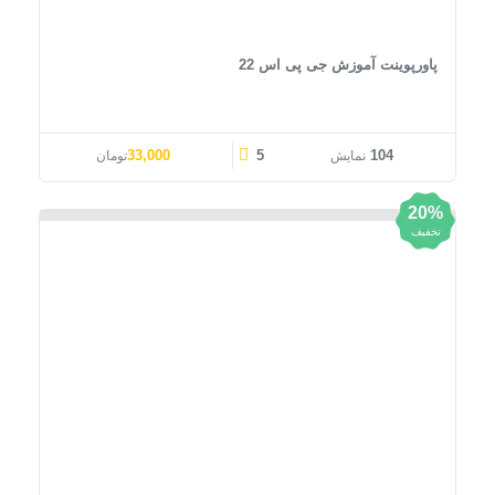
پاورپوینت آموزش جی پی اس 22
قیمت اصلی: 41,000تومان بود.
قیمت فعلی: 33,000تومان.
33,000
5
104
نمایش
تومان
20%
تخفیف