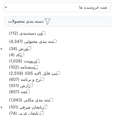
سته بندی محصولات
ون دسته‌بندی
(112)
ی محتوایی
(4,347)
آموزش
(34)
+
اتوکد
(4)
پاورپوینت
(1,026)
پرسشنامه
(102)
ه GIS)
(2,558)
ح و برنامه
(607)
گزارش
(551)
نقشه
(607)
ندی مکانی
(1,943)
بایجان شرقی
(101)
+
ذربایجان غربی
(74)