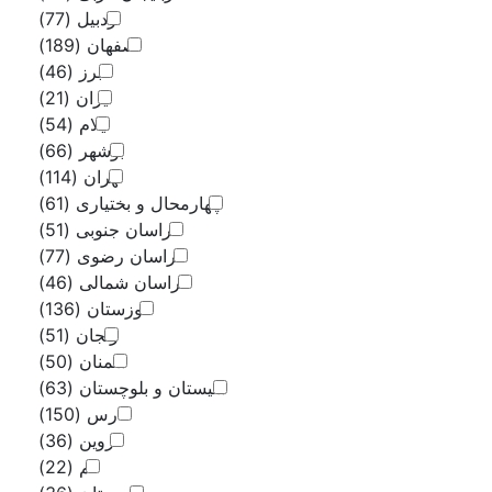
فروشنده
اردبیل
(77)
درآمد میلیونی داشته
اصفهان
(189)
البرز
(46)
ایران
(21)
ایلام
(54)
بوشهر
(66)
تهران
(114)
ال و بختیاری
(61)
راسان جنوبی
(51)
راسان رضوی
(77)
اسان شمالی
(46)
خوزستان
(136)
زنجان
(51)
سمنان
(50)
 و بلوچستان
(63)
فارس
(150)
قزوین
(36)
قم
(22)