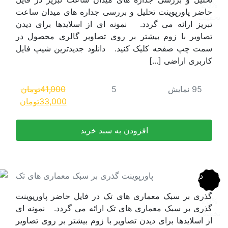
ه های میدان ساعت
سلایدها برای دیدن
ر گالری محصول در
دیدترین شیپ فایل
41,000
تومان
قیمت
قیمت
33,000
تومان
اصلی:
فعلی:
41,000تومان
33,000تومان.
بود.
سبک معماری های تک
ل حاضر پاورپوینت
ی گردد. نمونه ای
یشتر بر روی تصاویر