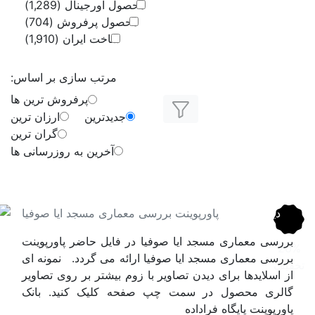
اورجینال
(1,289)
ل پرفروش
(704)
اخت ایران
(1,910)
رتب سازی بر اساس:
پرفروش ترین ها
دترین
ارزان ترین
گران ترین
آخرین به روزرسانی ها
ری مسجد ایا صوفیا
یل حاضر پاورپوینت
می گردد. نمونه ای
یشتر بر روی تصاویر
لیک کنید. بانک