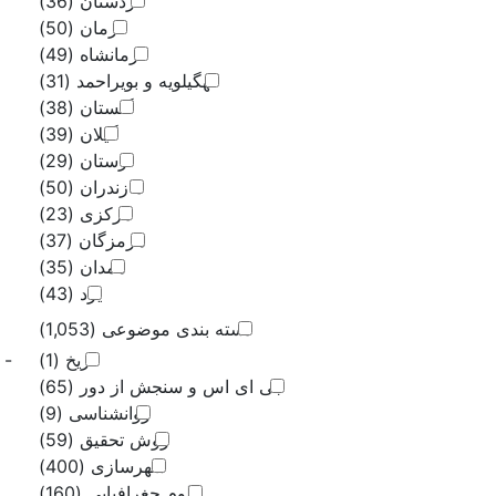
کردستان
(36)
کرمان
(50)
کرمانشاه
(49)
ویه و بویراحمد
(31)
گلستان
(38)
گیلان
(39)
لرستان
(29)
مازندران
(50)
مرکزی
(23)
هرمزگان
(37)
همدان
(35)
یزد
(43)
ی موضوعی
(1,053)
تاریخ
(1)
-
سنجش از دور
(65)
روانشناسی
(9)
روش تحقیق
(59)
شهرسازی
(400)
م جغرافیایی
(160)