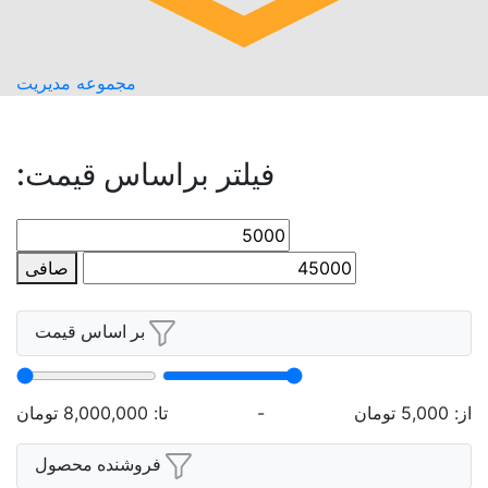
سیست
مجموعه مدیریت
راساس قیمت:
حداكثر
قيمت
صافی
بر اساس قیمت
کهگ
تا:
8,000,000
تومان
فروشنده محصول