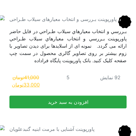
رهای سیلاب طـراحی
راحي در فایل حاضر
هاي سيلاب طـراحي
رای دیدن تصاویر با
محصول در سمت چپ
فراداده
41,000
تومان
قیمت
قیمت
33,000
تومان
اصلی:
فعلی:
41,000تومان
33,000تومان.
بود.
مت ابنیه گنبدعلویان