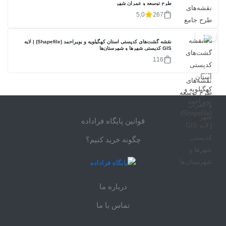
طرح توسعه و عمران شهر
5,0
267
40%
نقشه گشت‌های کدپستی استان کهگیلویه و بویراحمد (Shapefile) | لایه
GIS کدپستی شهرها و شهرستان‌ها
116
قوانین پایگاه فراداده
چگونه خرید کنیم؟
درباره ما
تماس با ما