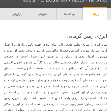
پایگاه فراداده
فروشگاه
دسته بندی محتوایی
پاورپوینت
جزئیات
دیدگاه ها
پشتیبانی
بازاریابی
انرژی زمین گرمایی
بهره گیری از منابع عظیم طبیعی (انرژیهای نو) در جهت تامین نیازهایی از قبیل
گرما، سرما، تهویه و آسایش فضاها سالهاست که مورد توجه معماران بوده و
مهمترین اصول معماری پایدار نیز بر همین امر استوار است. در حقیقت
ساخت و ساز پایدار، خلق محیطی سالم برپایه کارآیی منابع و اصول اقلیمی
است و هدف آن کاهش تاثیر ساخت و ساز بر محیط پیرامون است. از میان
این نوع منابع تجدید پذیر، میتوان انرژی ژئو ترمال یا زمین گرمایی را عنوان
نمود . چشمه های آب گرم جهنده و فواره های بخار ، صور نمایشی این منبع
انرژی هستند که در هر زمان مورد استفاده مردمان بوده و امروزه سعی در
بهره برداری از این انرژی بصورت مدرن و در اندازه های بیشتر است. در
حقیقت آنچه آن را انرژی پاک اعماق خاک نامیده اند، حرارت درون زمین
است که در طول عمر زمین در هسته آن، ذخیره شده است. در ایران امکان
استفاده از منابع انرژی زمین گرمایی بصورت مستقیم در مناطق دماوند،