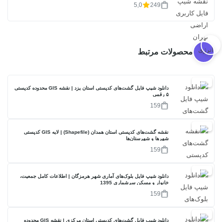
5,0
249
محصولات مرتبط
30%
دانلود شیپ فایل گشت‌های کدپستی استان یزد | نقشه GIS محدوده کدپستی
۵ رقمی
159
30%
نقشه گشت‌های کدپستی استان همدان (Shapefile) | لایه GIS کدپستی
شهرها و شهرستان‌ها
159
30%
دانلود شیپ فایل بلوک‌های آماری شهر هرمزگان | اطلاعات کامل جمعیت،
خانوار و مسکن سرشماری 1395
159
30%
دانلود شیپ فایل گشت‌های کدپستی استان مرکزی | نقشه GIS محدوده