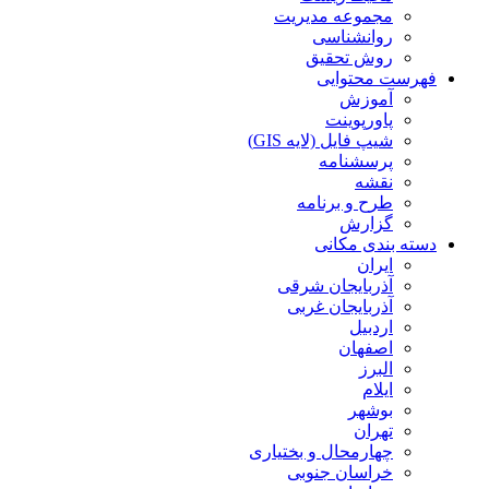
مجموعه مدیریت
روانشناسی
روش تحقیق
فهرست محتوایی
آموزش
پاورپوینت
شیپ فایل (لایه GIS)
پرسشنامه
نقشه
طرح و برنامه
گزارش
دسته بندی مکانی
ایران
آذربایجان شرقی
آذربایجان غربی
اردبیل
اصفهان
البرز
ایلام
بوشهر
تهران
چهارمحال و بختیاری
خراسان جنوبی