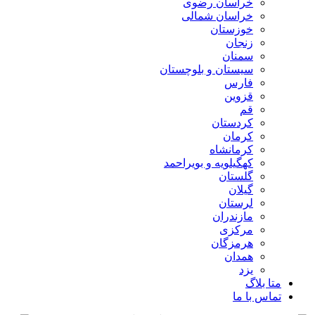
خراسان رضوی
خراسان شمالی
خوزستان
زنجان
سمنان
سیستان و بلوچستان
فارس
قزوین
قم
کردستان
کرمان
کرمانشاه
کهگیلویه و بویراحمد
گلستان
گیلان
لرستان
مازندران
مرکزی
هرمزگان
همدان
یزد
متا بلاگ
تماس با ما