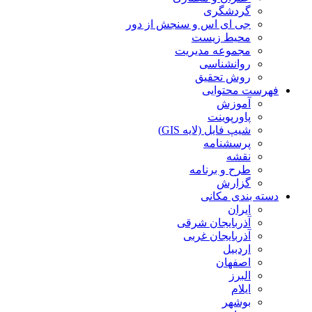
گردشگری
جی ای اس و سنجش از دور
محیط زیست
مجموعه مدیریت
روانشناسی
روش تحقیق
فهرست محتوایی
آموزش
پاورپوینت
شیپ فایل (لایه GIS)
پرسشنامه
نقشه
طرح و برنامه
گزارش
دسته بندی مکانی
ایران
آذربایجان شرقی
آذربایجان غربی
اردبیل
اصفهان
البرز
ایلام
بوشهر