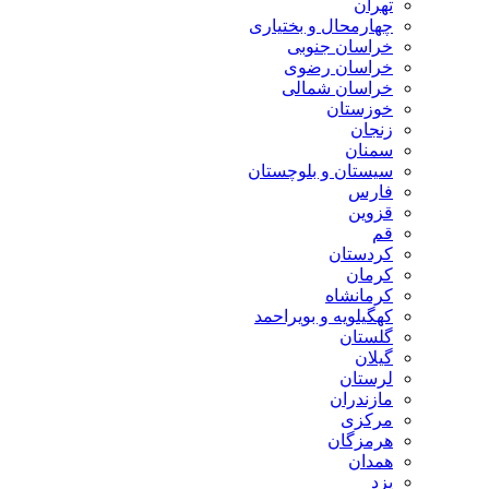
تهران
چهارمحال و بختیاری
خراسان جنوبی
خراسان رضوی
خراسان شمالی
خوزستان
زنجان
سمنان
سیستان و بلوچستان
فارس
قزوین
قم
کردستان
کرمان
کرمانشاه
کهگیلویه و بویراحمد
گلستان
گیلان
لرستان
مازندران
مرکزی
هرمزگان
همدان
یزد