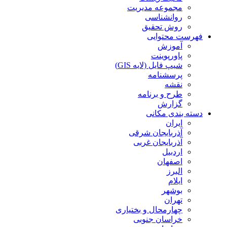
مجموعه مدیریت
روانشناسی
روش تحقیق
فهرست محتوایی
آموزش
پاورپوینت
شیپ فایل (لایه GIS)
پرسشنامه
نقشه
طرح و برنامه
گزارش
دسته بندی مکانی
ایران
آذربایجان شرقی
آذربایجان غربی
اردبیل
اصفهان
البرز
ایلام
بوشهر
تهران
چهارمحال و بختیاری
خراسان جنوبی