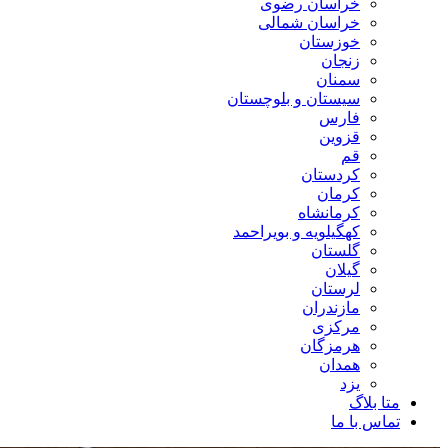
خراسان رضوی
خراسان شمالی
خوزستان
زنجان
سمنان
سیستان و بلوچستان
فارس
قزوین
قم
کردستان
کرمان
کرمانشاه
کهگیلویه و بویراحمد
گلستان
گیلان
لرستان
مازندران
مرکزی
هرمزگان
همدان
یزد
متا بلاگ
تماس با ما