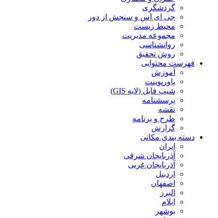
گردشگری
جی ای اس و سنجش از دور
محیط زیست
مجموعه مدیریت
روانشناسی
روش تحقیق
فهرست محتوایی
آموزش
پاورپوینت
شیپ فایل (لایه GIS)
پرسشنامه
نقشه
طرح و برنامه
گزارش
دسته بندی مکانی
ایران
آذربایجان شرقی
آذربایجان غربی
اردبیل
اصفهان
البرز
ایلام
بوشهر