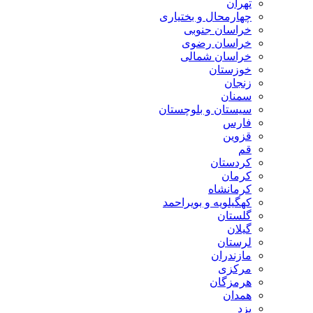
تهران
چهارمحال و بختیاری
خراسان جنوبی
خراسان رضوی
خراسان شمالی
خوزستان
زنجان
سمنان
سیستان و بلوچستان
فارس
قزوین
قم
کردستان
کرمان
کرمانشاه
کهگیلویه و بویراحمد
گلستان
گیلان
لرستان
مازندران
مرکزی
هرمزگان
همدان
یزد