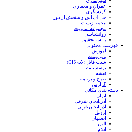
شهرسازی
عمران و معماری
گردشگری
جی ای اس و سنجش از دور
محیط زیست
مجموعه مدیریت
روانشناسی
روش تحقیق
فهرست محتوایی
آموزش
پاورپوینت
شیپ فایل (لایه GIS)
پرسشنامه
نقشه
طرح و برنامه
گزارش
دسته بندی مکانی
ایران
آذربایجان شرقی
آذربایجان غربی
اردبیل
اصفهان
البرز
ایلام