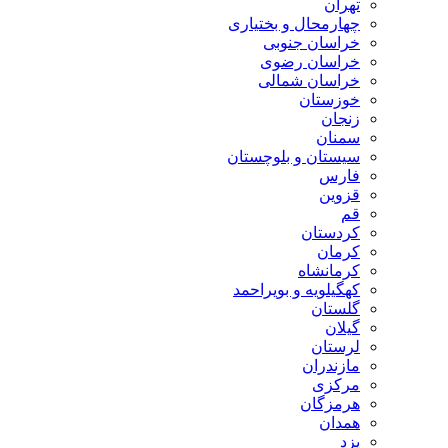
تهران
چهارمحال و بختیاری
خراسان جنوبی
خراسان رضوی
خراسان شمالی
خوزستان
زنجان
سمنان
سیستان و بلوچستان
فارس
قزوین
قم
کردستان
کرمان
کرمانشاه
کهگیلویه و بویراحمد
گلستان
گیلان
لرستان
مازندران
مرکزی
هرمزگان
همدان
یزد