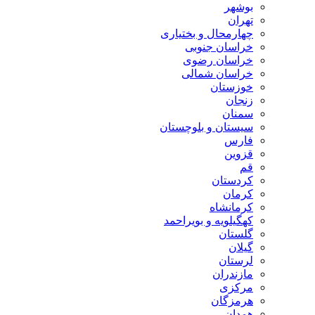
بوشهر
تهران
چهارمحال و بختیاری
خراسان جنوبی
خراسان رضوی
خراسان شمالی
خوزستان
زنجان
سمنان
سیستان و بلوچستان
فارس
قزوین
قم
کردستان
کرمان
کرمانشاه
کهگیلویه و بویراحمد
گلستان
گیلان
لرستان
مازندران
مرکزی
هرمزگان
همدان