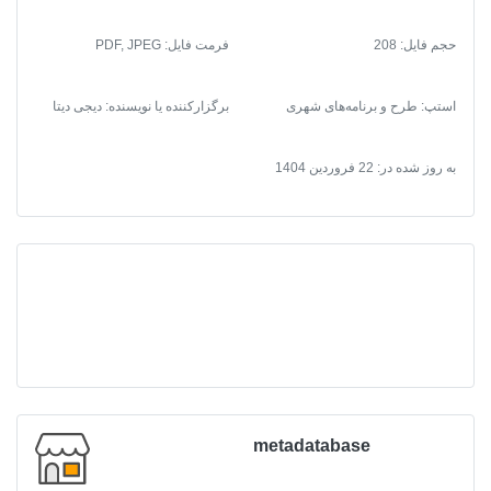
قطور
حجم فایل: 208
فرمت فایل
:
PDF, JPEG
1392
+
آلبوم
استپ: طرح و برنامه‌های شهری
برگزارکننده یا نویسنده: دیجی دیتا
نقشه
ها
به روز شده در:
22 فروردین 1404
عدد
metadatabase