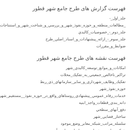
فهرست گزارش های طرح جامع شهر قطور
جلد_اول_-
_مطالعات_منطقه_و_حوزه_نفوذ_شهر_و_بررسي_و_شناخت_شهر_و_استنتاجات
جلد_دوم_-_خصوصيات_كالبدي
جلد_سوم_-_ارائه_پيشنهادات_و_اسناد_اصلي_طرح
ضوابط_و_مقررات
فهرست نقشه های طرح جامع شهر قطور
امكانات_و_موانع_توسعه_كالبدي_شهر
تراكم_ناخالص_جمعيتي_به_تفكيك_محلات
تفكيك_وظايف_شهرداري_و_ساير_سازمانهاي_ذي_ربط
حوزه_نفوذ_شهر
خدمات_رفاه_عمومي_پيشنهادي_روستاهاي_واقع_در_حوزه_نفوذ__مستقيم_شهر
دانه_بندي_قطعات_واجد_ابنيه
دفع_آبهاي_سطحي
ساختار_فضايي_شهر
سلسله_مراتب_شبكه_معابر_وضع_موجود