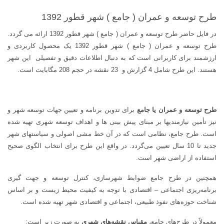
1392
+
طرح توسعه و عمران ( جامع ) شهر قطور 1392
آلبوم
در فایل حاضر طرح توسعه و عمران ( جامع ) شهر قطور 1392 ارائه می گردد.
نقشه
طرح توسعه و عمران ( جامع ) شهر قطور 1392 یک محصول کاربردی و
ها
ارزشمند برای کاربرانی است که به دنبال اطلاعات دقیق و تفصیلی این شهر
عدد
هستند. این طرح شامل 4 گزارش و 23 نقشه در حجم 208 مگابایت است.
طرح توسعه و عمران یا جامع
برای تدوین برنامه و تعیین جهات توسعه شهر و
نیز تأمین نیازمندیها بر مبنای پیش بینی ها و اهداف توسعه شهری تهیه شده
است. طرح جامع، نظامی است که در آن خط مشی اصولی و سیاستهای شهر
جدید تا 10 سال تعیین می‌گردد. در واقع این طرح برای انتخاب الگوی صحیح
استفاده از اراضی شهر است.
همچنین در طرح جامع ضوابط شهرسازی، کنترل توسعه و جهت گیری
برنامه‌ریزی اجتماعی – اقتصادی با توجه به کیفیت محیط زیست و بر اساس
شناخت حوزه‌های نفوذ طبیعی، اجتماعی و اقتصادی شهر تهیه شده است.
معمولاً در طرح‌های جامع،
مقیاس نقشه‌های شهری
به صورت زیر است: