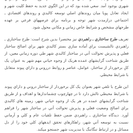
شهري بوجود آمد. سعي شده بود که در اين الگوي جديد به حفظ کليت شهر و
ايجاد تعادل پويا ميان روندهاي اصلي توسعه کالبدي و روندهاي اقتصادي ـ
اجتماعي درازمدت شهر توجه و برنامه براي عرصههاي فرعي بر عهده
طرحهاي مشخص و شرايط خاص زماني و مکاني محول شود.
تعريف
طرح ساختاري ـ راهبردي
نيز مختصرا بدين شرح است: طرح ساختاري ـ
راهبردي تالشيست براي آماده سازي بستر کالبدي شهر براي اصالح ساختار
فعلي و پذيرش تحوالت آتي در ساختار کالبدي شهر طي دوره زماني معين، از
طريق شناخت گرايشهاي عمده هريک از وجوه حياتي مهم شهر به عنوان يک
کلِ برخوردار از ساختار، عوامل، عناصر و روابط درروني و داراي پيوند متقابل
با شرايط محيطي.
اين طرح با تلقي شهر بعنوان يک کل برخوردار از ساختار دروني و داراي پيوند
با شرايط محيطي تالش دارد تا در چهارچوب چشماندازها و اهداف و از طريق
شناخت گرايشهاي عمده در هر يک از وجوه حياتي شهر، زمينه هاي کالبدي
براي اصالح وضعيت فعلي و پذيرش تحوالت آتي در ساختار شهر را فراهم
آورد. ديدگاه ساختاري ـ راهبردي ضمن حفظ تلقيات عام و کلي و آرماني
نسبت به توسعه آتي شهر، راهکارهاي تحقق ايدههاي کلي خود را از دل
مسائل و در ارتباط تنگاتنگ با مديريت شهر جستجو ميکند.