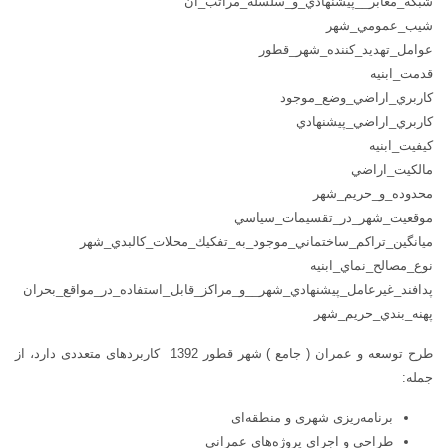
شبكه_معابر__پيشنهادي_و_سلسله_مراتب_آن
شيب_عمومي_شهر
عوامل_تهديد_كننده_شهر_قطور
قدمت_ابنيه
كاربري_اراضي_وضع_موجود
كاربري_اراضي_پيشنهادي
كيفيت_ابنيه
مالكيت_اراضي
محدوده_و_حريم_شهر
موقعيت_شهر_در_تقسيمات_سياسي
ميانگين_تراكم_ساختماني_موجود_به_تفكيك_محلات_كالبدي_شهر
نوع_مصالح_نماي_ابنيه
پدافند_غيرعامل_پيشنهادي_شهر__و_مراكز_قابل_استفاده_در_مواقع_بحران
پهنه_بندي_حريم_شهر
طرح توسعه و عمران ( جامع ) شهر قطور 1392 کاربردهای متعددی دارد، از
جمله:
برنامه‌ریزی شهری و منطقه‌ای
طراحی و اجرای پروژه‌های عمرانی