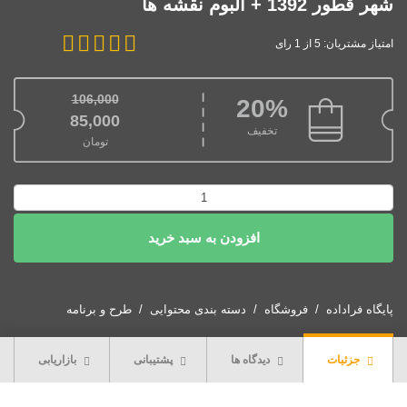
شهر قطور 1392 + آلبوم نقشه ها
امتیاز مشتریان: 5 از 1 رای
106,000
20%
قیمت اصلی: 106,000تومان بود.
85,000
تخفیف
تومان
قیمت فعلی: 85,000تومان.
دانلود
طرح
افزودن به سبد خرید
توسعه
و
عمران
(
پایگاه فراداده
فروشگاه
دسته بندی محتوایی
طرح و برنامه
جامع
)
جزئیات
دیدگاه ها
پشتیبانی
بازاریابی
شهر
قطور