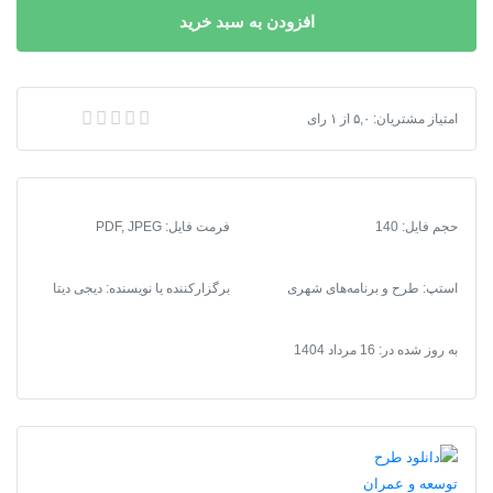
افزودن به سبد خرید
توسعه
و
عمران
(جامع)
دانلود طرح توسعه و عمران (جامع) ناحیه قشم + آلبوم نقشه ها
امتیاز مشتریان:
۵,۰
از
۱
رای
ناحیه
قشم
+
آلبوم
حجم فایل: 140
فرمت فایل
:
PDF, JPEG
نقشه
ها
عدد
استپ: طرح و برنامه‌های شهری
برگزارکننده یا نویسنده: دیجی دیتا
به روز شده در:
16 مرداد 1404