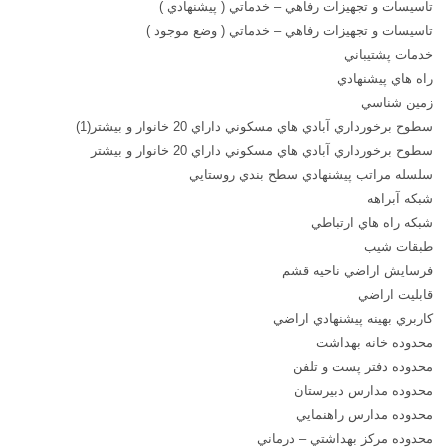
تاسيسات و تجهيزات رفاهي – خدماتي ( پيشنهادي )
تاسيسات و تجهيزات رفاهي – خدماتي ( وضع موجود )
خدمات پشتيباني
راه هاي پيشنهادي
زمين شناسي
سطوح برخورداري آبادي هاي مسكوني داراي 20 خانوار و بيشتر(1)
سطوح برخورداري آبادي هاي مسكوني داراي 20 خانوار و بيشتر
سلسله مراتب پيشنهادي سطح بندي روستايي
شبكه آبراهه
شبكه راه هاي ارتباطي
طبقات شيب
فرسايش اراضي ناحيه قشم
قابليت اراضي
كاربري بهينه پيشنهادي اراضي
محدوده خانه بهداشت
محدوده دفتر پست و تلفن
محدوده مدارس دبيرستان
محدوده مدارس راهنمايي
محدوده مركز بهداشتي – درماني