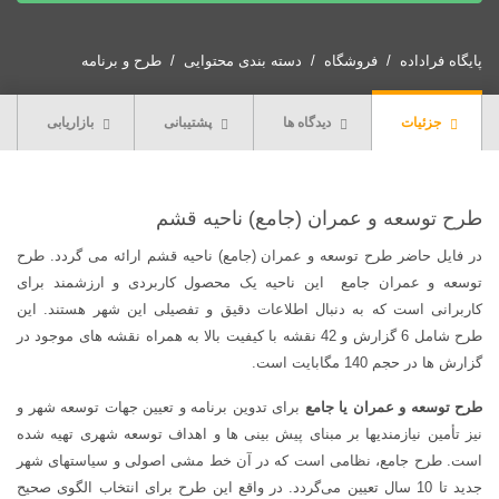
عمران
(جامع)
پایگاه فراداده
فروشگاه
دسته بندی محتوایی
طرح و برنامه
ناحیه
قشم
جزئیات
دیدگاه ها
پشتیبانی
بازاریابی
+
آلبوم
نقشه
ها
طرح توسعه و عمران (جامع) ناحیه قشم
عدد
در فایل حاضر طرح توسعه و عمران (جامع) ناحیه قشم ارائه می گردد. طرح
توسعه و عمران جامع این ناحیه یک محصول کاربردی و ارزشمند برای
کاربرانی است که به دنبال اطلاعات دقیق و تفصیلی این شهر هستند. این
طرح شامل 6 گزارش و 42 نقشه با کیفیت بالا به همراه نقشه های موجود در
گزارش ها در حجم 140 مگابایت است.
طرح توسعه و عمران یا جامع
برای تدوین برنامه و تعیین جهات توسعه شهر و
نیز تأمین نیازمندیها بر مبنای پیش بینی ها و اهداف توسعه شهری تهیه شده
است. طرح جامع، نظامی است که در آن خط مشی اصولی و سیاستهای شهر
جدید تا 10 سال تعیین می‌گردد. در واقع این طرح برای انتخاب الگوی صحیح