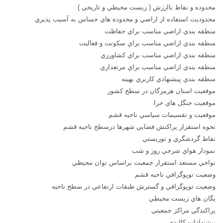
محدوده و نقاط باارزش ( زيست محيطي و تاريخي )
محدوديت استفاده از اراضي و محدوده هاي حساس به آسيب پذيري
منطقه بندي اراضي مناسب براي حفاظت
منطقه بندي اراضي مناسب براي سكونت و فعاليت
منطقه بندي اراضي مناسب براي كشاورزي
منطقه بندي اراضي مناسب براي مرتعداري
منطقه بندي پيشنهادي كاربري بهينه
موقعيت استان هرمزگان در سطح كشور
موقعيت جنگل هاي حرا
موقعيت و تقسيمات سياسي ناحيه قشم
نحوه استقرار پراكنش فضايي شهرها درسطح ناحيه قشم
نقاط گردشگري و توريستي
نمودار هواي شرجي روز و شب
نواحي مستعد استقرار جمعيت براساس توان محيطي
وضعيت توپوگرافي ناحيه قشم
وضعيت توپوگرافي و گسترش طبقات ارتفاعي در سطح ناحيه
يگان هاي زيست محيطي
پراكندگي مراكز جمعيتي
پيشنهادات كالبدي