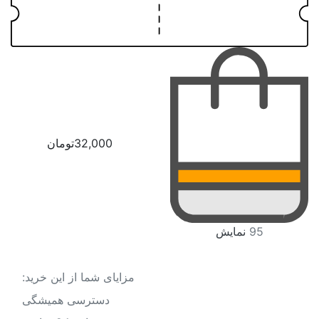
سمنان
سیستان و بلوچستان
فارس
قزوین
قم
32,000
تومان
کردستان
کرمان
کرمانشاه
95
نمایش
کهگیلویه و بویراحمد
گلستان
مزایای شما از این خرید:
دسترسی همیشگی
گیلان