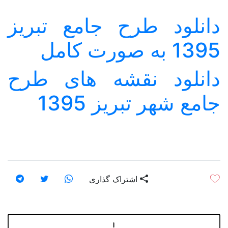
اصفهان
دانلود طرح جامع تبریز
البرز
1395 به صورت کامل
ایلام
دانلود نقشه های طرح
بوشهر
جامع شهر تبریز 1395
تهران
چهارمحال و بختیاری
خراسان جنوبی
خراسان رضوی
اشتراک گذاری
خراسان شمالی
خوزستان
زنجان