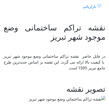
تبریز
شیپ فایل (لایه GIS)
بازاریابی
عدد
پرسشنامه
نقشه
نقشه تراکم ساختمانی وضع
طرح و برنامه
موجود شهر تبریز
گزارش
در فایل حاضر نقشه تراکم ساختمانی وضع موجود شهر تبریز
دسته بندی مکانی
با کیفیت بالا ارائه می گردد. این نقشه بر اساس جدیدترین طرح
جامع تبریز 1395 است.
ایران
تصویر نقشه
آذربایجان شرقی
آذربایجان غربی
اردبیل