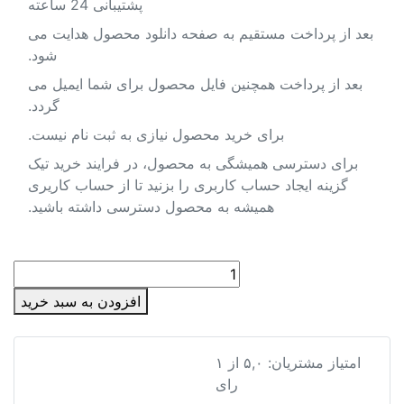
پشتیبانی 24 ساعته
لرستان
بعد از پرداخت مستقیم به صفحه دانلود محصول هدایت می
مازندران
شود.
بعد از پرداخت همچنین فایل محصول برای شما ایمیل می
مرکزی
گردد.
هرمزگان
برای خرید محصول نیازی به ثبت نام نیست.
همدان
برای دسترسی همیشگی به محصول، در فرایند خرید تیک
گزینه ایجاد حساب کاربری را بزنید تا از حساب کاریری
یزد
همیشه به محصول دسترسی داشته باشید.
متا بلاگ
دانلود
نقشه
افزودن به سبد خرید
تراکم
تماس با ما
ساختمانی
وضع
دانلود نقشه تراکم ساختمانی وضع موجود شهر تبریز
امتیاز مشتریان:
۵,۰
از
۱
موجود
رای
شهر