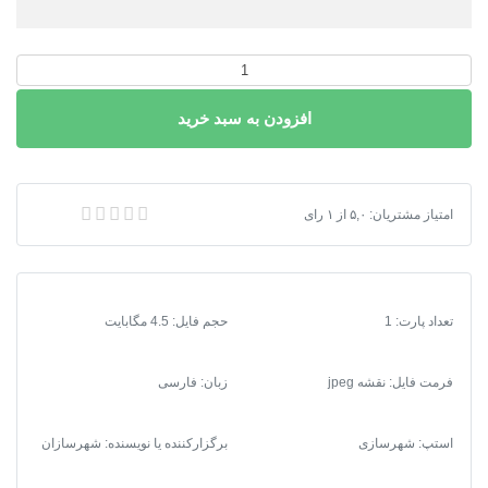
دانلود
نقشه
افزودن به سبد خرید
تراکم
ساختمانی
پیشنهادی
شهر
دانلود نقشه تراکم ساختمانی پیشنهادی شهر تبریز
امتیاز مشتریان:
۵,۰
از
۱
رای
تبریز
عدد
تعداد پارت: 1
حجم فایل: 4.5 مگابایت
فرمت فایل
:
نقشه jpeg
زبان: فارسی
استپ: شهرسازی
برگزارکننده یا نویسنده: شهرسازان