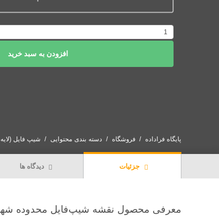
نقشه
شیپ‌فایل
افزودن به سبد خرید
محدوده
شهر
آمل
|
دانلود
جدیدترین
فایل
SHP
پایگاه فراداده
فروشگاه
دسته بندی محتوایی
شیپ فایل (لایه GIS)
و
KML
جزئیات
دیدگاه ها
محدوده
قانونی
شهر
آمل
معرفی محصول نقشه شیپ‌فایل محدوده شهر
عدد