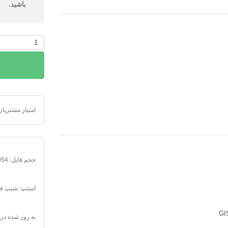
باشید.
نقشه
شیپ‌فایل
محدوده
شهر
آمل
|
امتیاز مشتریان
نقشه شیپ‌فایل محدوده ش
دانلود
جدیدترین
فایل
SHP
حجم فایل: 7054
و
KML
محدوده
استپ: شیپ فا
قانونی
شهر
به روز شده در:
آمل