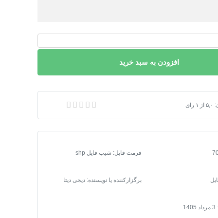
افزودن به سبد خرید
:
۵,۰
از
۱
رای
هر آمل | دانلود جدیدترین فایل SHP و KML محدوده قانونی شهر آمل
فرمت فایل
:
شیپ فایل shp
یل
برگزارکننده یا نویسنده: دیجی دیتا
3 مرداد 1405