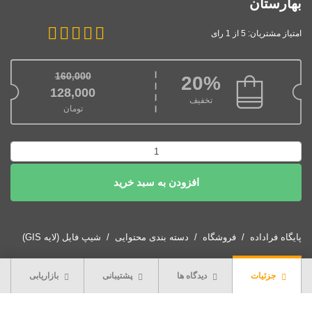
بهارستان
امتیاز مشتریان: 5 از 1 رای
160,000
20%
قیمت اصلی: 160,000تومان بود.
128,000
تخفیف
تومان
قیمت فعلی: 128,000تومان.
دانلود
نقشه
افزودن به سبد خرید
شیپ
فایل
محدوده
شهر
پایگاه فراداده
فروشگاه
دسته بندی محتوایی
شیپ فایل (لایه GIS)
بهارستان
عدد
جزئیات
دیدگاه ها
پشتیبانی
بازاریابی