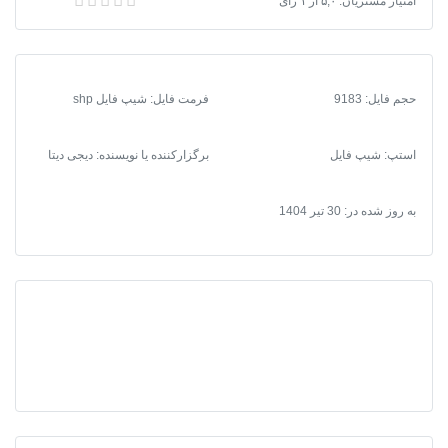
دانلود نقشه شیپ فایل محدوده شهر بهارستان
امتیاز مشتریان:
۵,۰
از
۱
رای
بهارستان
عدد
حجم فایل: 9183
فرمت فایل
:
شیپ فایل shp
استپ: شیپ فایل
برگزارکننده یا نویسنده: دیجی دیتا
به روز شده در:
30 تیر 1404