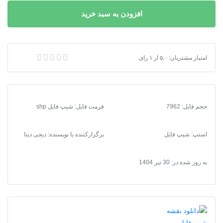
نقشه
افزودن به سبد خرید
شیپ
فایل
محدوده
شهر
امتیاز مشتریان:
۵,۰
از
۱
رای
دانلود نقشه شیپ فایل محدوده شهر سمیرم
سمیرم
عدد
حجم فایل: 7962
فرمت فایل
:
شیپ فایل shp
استپ: شیپ فایل
برگزارکننده یا نویسنده: دیجی دیتا
به روز شده در:
30 تیر 1404