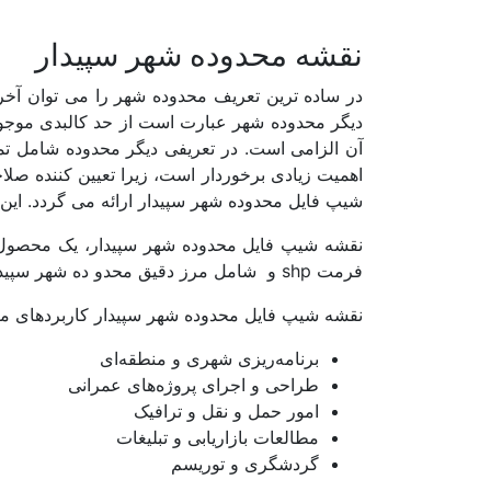
اصفهان
نقشه محدوده شهر سپیدار
البرز
در ساده ترین تعریف محدوده شهر را می توان آخری
دیگر محدوده شهر عبارت است از حد کالبدی موجو
ایلام
آن الزامی است. در تعریفی دیگر محدوده شامل 
بوشهر
اهمیت زیادی برخوردار است، زیرا تعیین کننده ص
شیپ فایل محدوده شهر سپیدار ارائه می گردد. این ش
تهران
نقشه شیپ فایل محدوده شهر سپیدار، یک محصول کار
چهارمحال و بختیاری
فرمت shp و شامل مرز دقیق محدو ده شهر سپیدار است.
خراسان جنوبی
نقشه شیپ فایل محدوده شهر سپیدار کاربردهای متع
خراسان رضوی
برنامه‌ریزی شهری و منطقه‌ای
طراحی و اجرای پروژه‌های عمرانی
خراسان شمالی
امور حمل و نقل و ترافیک
خوزستان
مطالعات بازاریابی و تبلیغات
گردشگری و توریسم
زنجان