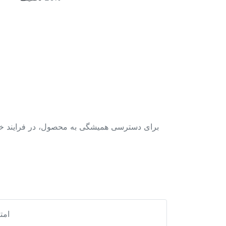
برای دسترسی همیشگی به محصول، در فرایند خری
دانلود نقشه شیپ فایل محدوده شهر سپیدار
امت