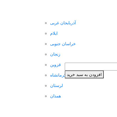
ضوعی
فهرست محتوایی
دسته بندی مکانی
متا بل
قیمت
قیمت
160,
تومان
128,000
تومان
اصلی:
فعلی:
ریخ
آذربایجان غربی
شهرسازی
160,000تومان
128,000تومان.
بود.
ور
ایلام
محیط زیست
یق
خراسان جنوبی
زنجان
قزوین
افزودن به سبد خرید
کرمانشاه
لرستان
شیپ فایل (لایه GIS)
همدان