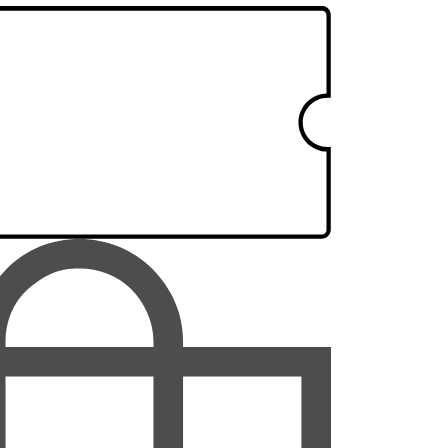
لرستان
مازندران
مرکزی
هرمزگان
همدان
یزد
متا بلاگ
تماس با ما