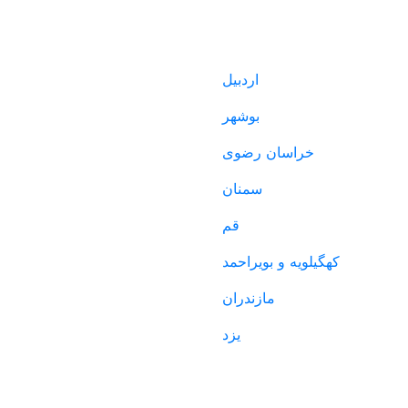
اگ
تماس با ما
اردبیل
بوشهر
خراسان رضوی
سمنان
قم
کهگیلویه و بویراحمد
مازندران
یزد