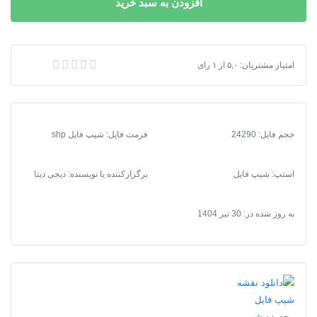
افزودن به سبد خرید
شیپ
فایل
محدوده
شهر
امتیاز مشتریان:
۵,۰
از
۱
رای
دانلود نقشه شیپ فایل محدوده شهر كرج
كرج
عدد
حجم فایل: 24290
فرمت فایل
:
شیپ فایل shp
استپ: شیپ فایل
برگزارکننده یا نویسنده: دیجی دیتا
به روز شده در:
30 تیر 1404