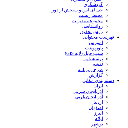
گردشگری
جی ای اس و سنجش از دور
محیط زیست
مجموعه مدیریت
روانشناسی
روش تحقیق
فهرست محتوایی
آموزش
پاورپوینت
شیپ فایل (لایه GIS)
پرسشنامه
نقشه
طرح و برنامه
گزارش
دسته بندی مکانی
ایران
آذربایجان شرقی
آذربایجان غربی
اردبیل
اصفهان
البرز
ایلام
بوشهر