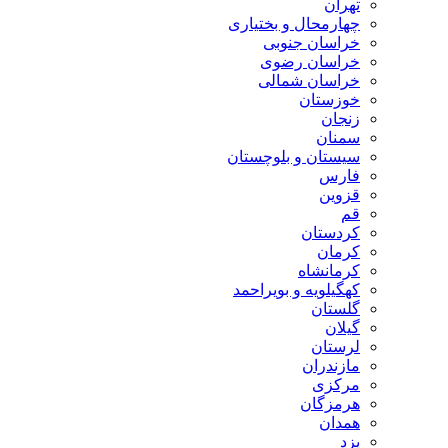
تهران
چهارمحال و بختیاری
خراسان جنوبی
خراسان رضوی
خراسان شمالی
خوزستان
زنجان
سمنان
سیستان و بلوچستان
فارس
قزوین
قم
کردستان
کرمان
کرمانشاه
کهگیلویه و بویراحمد
گلستان
گیلان
لرستان
مازندران
مرکزی
هرمزگان
همدان
یزد