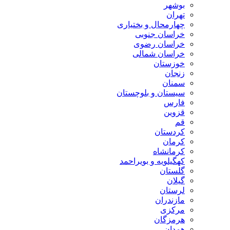
بوشهر
تهران
چهارمحال و بختیاری
خراسان جنوبی
خراسان رضوی
خراسان شمالی
خوزستان
زنجان
سمنان
سیستان و بلوچستان
فارس
قزوین
قم
کردستان
کرمان
کرمانشاه
کهگیلویه و بویراحمد
گلستان
گیلان
لرستان
مازندران
مرکزی
هرمزگان
همدان