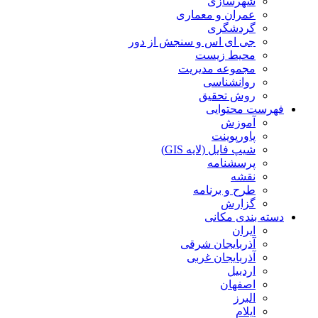
شهرسازی
عمران و معماری
گردشگری
جی ای اس و سنجش از دور
محیط زیست
مجموعه مدیریت
روانشناسی
روش تحقیق
فهرست محتوایی
آموزش
پاورپوینت
شیپ فایل (لایه GIS)
پرسشنامه
نقشه
طرح و برنامه
گزارش
دسته بندی مکانی
ایران
آذربایجان شرقی
آذربایجان غربی
اردبیل
اصفهان
البرز
ایلام