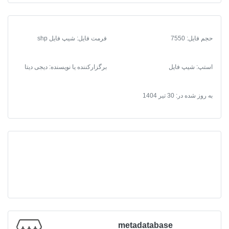
عدد
حجم فایل: 7550
فرمت فایل
:
شیپ فایل shp
استپ: شیپ فایل
برگزارکننده یا نویسنده: دیجی دیتا
به روز شده در:
30 تیر 1404
metadatabase