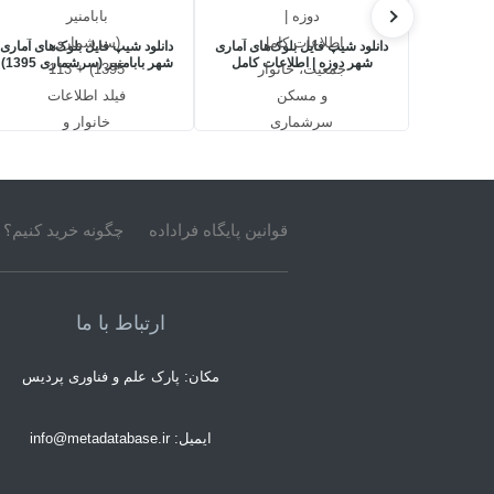
دانلود شیپ فایل بلوک‌های آماری
دانلود شیپ فایل بلوک‌های آماری
شهر دوزه | اطلاعات کامل
شهر بابامنیر (سرشماری 1395)
جمعیت، خانوار و مسکن
+ 113 فیلد اطلاعات خانوار و
سرشماری 1395
مسکن
قوانین پایگاه فراداده
چگونه خرید کنیم؟
ارتباط با ما
مکان: پارک علم و فناوری پردیس
ایمیل: info@metadatabase.ir