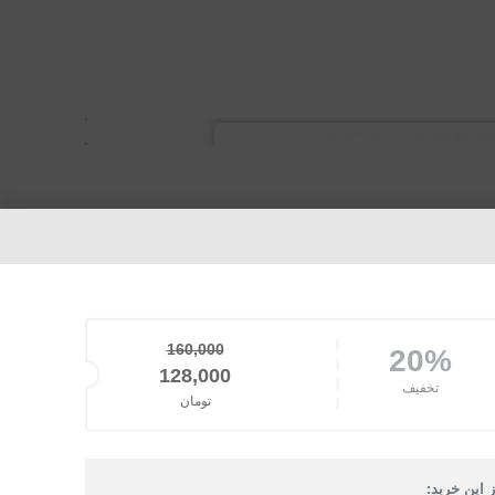
160,000
20%
قیمت اصلی: 160,000تومان بود.
128,000
تخفیف
تومان
قیمت فعلی: 128,000تومان.
 این خرید: