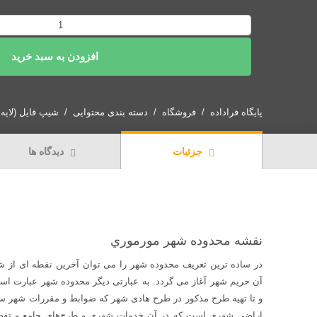
دانلود
نقشه
افزودن به سبد خرید
شیپ
فایل
محدوده
شهر
پایگاه فراداده
فروشگاه
دسته بندی محتوایی
شیپ فایل (لایه GIS)
مورموری
عدد
جزئیات
دیدگاه ها
نقشه محدوده شهر مورموري
در ساده ترین تعریف محدوده شهر را می توان آخرین نقطه ای از شه
آن حریم شهر آغاز می گردد. به عبارتی دیگر محدوده شهر عبارت اس
و تا تهیه طرح مذکور در طرح هادی شهر که ضوابط و مقررات شهر سا
اراضی شهری است که در آن خدمات شهری و طرح‌های جامع و تفصی