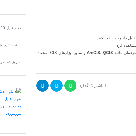
مورموری
عدد
حجم فایل: 1890
استپ: شیپ فا
اهده کرد.
حرفه‌ای مانند
QGIS
،
ArcGIS
و سایر ابزارهای GIS استفاده
به روز شده در:
اشتراک گذاری