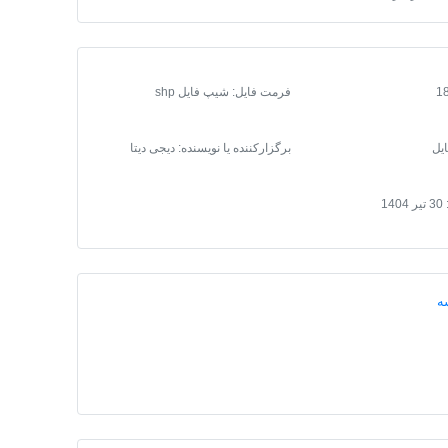
فرمت فایل
:
شیپ فایل shp
یل
برگزارکننده یا نویسنده: دیجی دیتا
30 تیر 1404