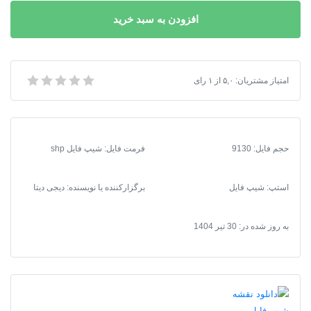
نقشه
افزودن به سبد خرید
شیپ
فایل
محدوده
شهر
دانلود نقشه شیپ فایل محدوده شهر هچیرود
امتیاز مشتریان:
۵,۰
از
۱
رای
هچیرود
عدد
حجم فایل: 9130
فرمت فایل
:
شیپ فایل shp
استپ: شیپ فایل
برگزارکننده یا نویسنده: دیجی دیتا
به روز شده در:
30 تیر 1404