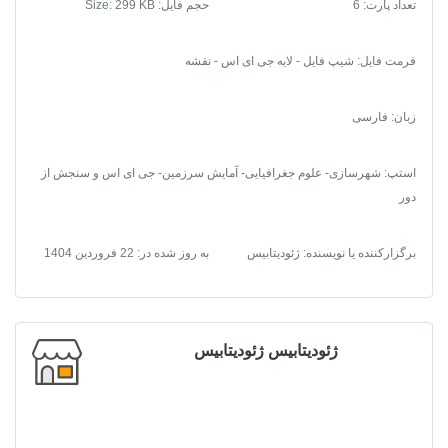
تعداد پارت: 6
حجم فایل: Size: 299 KB
فرمت فایل
:
شیپ فایل - لایه جی ای اس - نقشه
زبان: فارسی
استپ: شهرسازی- علوم جغرافیایی- آمایش سرزمین- جی ای اس و سنجش از
دور
برگزارکننده یا نویسنده: ژئودیتابیس
به روز شده در:
22 فروردین 1404
ژئودیتابیس ژئودیتابیس