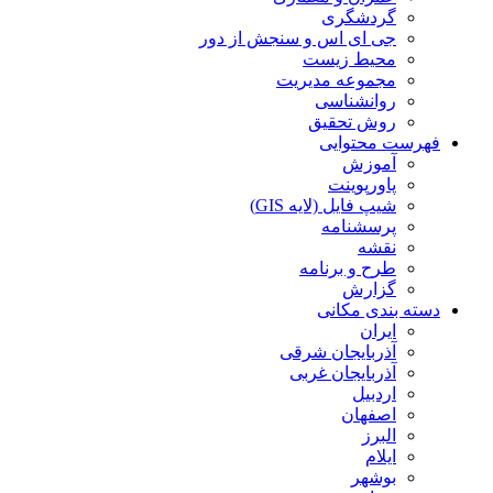
گردشگری
جی ای اس و سنجش از دور
محیط زیست
مجموعه مدیریت
روانشناسی
روش تحقیق
فهرست محتوایی
آموزش
پاورپوینت
شیپ فایل (لایه GIS)
پرسشنامه
نقشه
طرح و برنامه
گزارش
دسته بندی مکانی
ایران
آذربایجان شرقی
آذربایجان غربی
اردبیل
اصفهان
البرز
ایلام
بوشهر