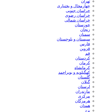
تهران
چهارمحال و بختیاری
خراسان جنوبی
خراسان رضوی
خراسان شمالی
خوزستان
زنجان
سمنان
سیستان و بلوچستان
فارس
قزوین
قم
کردستان
کرمان
کرمانشاه
کهگیلویه و بویراحمد
گلستان
گیلان
لرستان
مازندران
مرکزی
هرمزگان
همدان
یزد