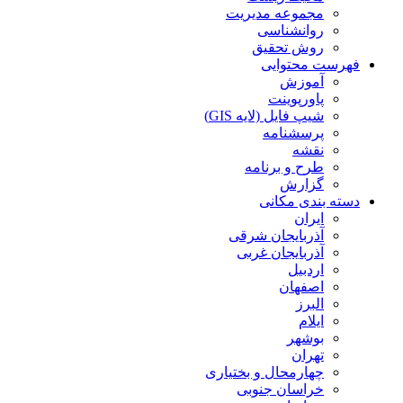
مجموعه مدیریت
روانشناسی
روش تحقیق
فهرست محتوایی
آموزش
پاورپوینت
شیپ فایل (لایه GIS)
پرسشنامه
نقشه
طرح و برنامه
گزارش
دسته بندی مکانی
ایران
آذربایجان شرقی
آذربایجان غربی
اردبیل
اصفهان
البرز
ایلام
بوشهر
تهران
چهارمحال و بختیاری
خراسان جنوبی