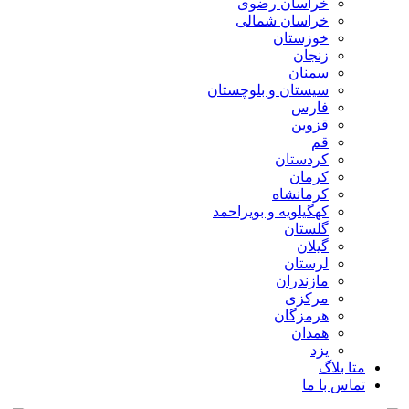
خراسان رضوی
خراسان شمالی
خوزستان
زنجان
سمنان
سیستان و بلوچستان
فارس
قزوین
قم
کردستان
کرمان
کرمانشاه
کهگیلویه و بویراحمد
گلستان
گیلان
لرستان
مازندران
مرکزی
هرمزگان
همدان
یزد
متا بلاگ
تماس با ما