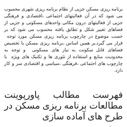
برنامه ریزی مسکن جزیی از نظام برنامه ریزی شهری محسوب
اصفهان
می شود که در آن فعالیتهای اجتماعی ،اقتصادی و فرهنگی
البرز
جزیی از فعالیتهای درون مکانی واحدهای مسکونی و جزیی از
فضاهای تغییر شکل و تطابق یافته محسوب می شود که بر
ایلام
حسب موضوع در چارچوب برنامه ریزی مسکن مورد توجه
قرار می گیرد.بر همین اساس ،برنامه ریزی مسکن با تخصیص
بوشهر
فضاهای قابل سکونت به نیاز های مسکونی و توجه به
تهران
محدودیت منابع و استفاده از تئوری ها و تکنیک های ویژه با
چارچوب های اجتماعی ،فرهنگی ،سیاسی و اقتصادی سر و کار
چهارمحال و بختیاری
دارد.
خراسان جنوبی
خراسان رضوی
فهرست مطالب پاورپوینت
خراسان شمالی
مطالعات برنامه ریزی مسکن در
خوزستان
طرح های آماده سازی
زنجان