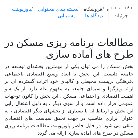
ریزی
شیپ فایل (لایه GIS)
مسکن
پایگاه فراداده
فروشگاه
دسته بندی محتوایی
پاورپوینت
در
جزئیات
دیدگاه ها
پشتیبانی
پرسشنامه
طرح
های
نقشه
آماده
مطالعات برنامه ریزی مسکن در
طرح و برنامه
سازی
طرح های آماده سازی
عدد
گزارش
بخش مسکن را می توان یکی از مهمترین بخشهای توسعه در
جامعه دانست. این بخش با ابعاد وسیع اقتصادی ،اجتماعی
دسته بندی مکانی
،فرهنگی ،زیست محیطی و کالبدی خود اثرات گسترده ای بر
ارائه ویژگیها و سیمای جامعه به مفهوم عام دارد. از یک سو
اهمیت اقتصادی و اجتماعی مسکن ، این بخش را کانون توجهات
ایران
عمومی قرار داده است و از سوی دیگر ، به دلیل اشتغال زایی
این بخش و ارتباط آن با بسیاری از بخشهای دیگر اقتصادی ، به
آذربایجان شرقی
عنوان ابزاری مناسب در جهت تحقق سیاست های اقتصادی
آذربایجان غربی
،تلقی می شود. در فایل حاضر پاورپوینت مطالعات برنامه ریزی
مسکن در طرح های آماده سازی ارائه می گردد.
اردبیل