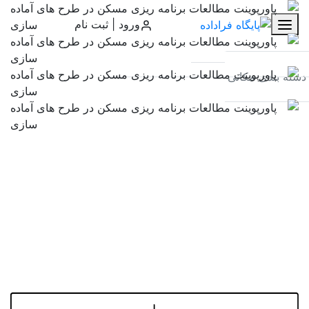
سبد
ورود | ثبت نام
×
×
×
خرید
پرفروش ترین ها
▼
دسته بندی مکانی
سبد خرید
خانه
فهرست موضوعی
پاورپوینت مطالعات
برنامه ریزی مسکن در
علوم کشاورزی
طرح های آماده سازی
علوم جغرافیایی
تاریخ
امتیاز مشتریان: 5 از 1 رای
شهرسازی