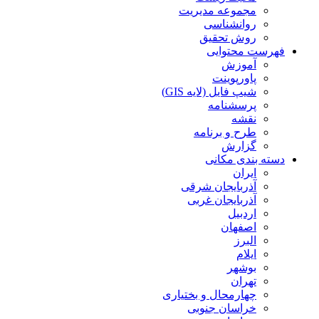
مجموعه مدیریت
روانشناسی
روش تحقیق
فهرست محتوایی
آموزش
پاورپوینت
شیپ فایل (لایه GIS)
پرسشنامه
نقشه
طرح و برنامه
گزارش
دسته بندی مکانی
ایران
آذربایجان شرقی
آذربایجان غربی
اردبیل
اصفهان
البرز
ایلام
بوشهر
تهران
چهارمحال و بختیاری
خراسان جنوبی