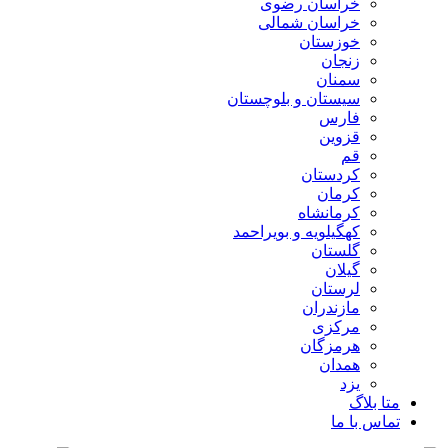
خراسان رضوی
خراسان شمالی
خوزستان
زنجان
سمنان
سیستان و بلوچستان
فارس
قزوین
قم
کردستان
کرمان
کرمانشاه
کهگیلویه و بویراحمد
گلستان
گیلان
لرستان
مازندران
مرکزی
هرمزگان
همدان
یزد
متا بلاگ
تماس با ما