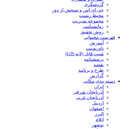
گردشگری
جی ای اس و سنجش از دور
محیط زیست
مجموعه مدیریت
روانشناسی
روش تحقیق
فهرست محتوایی
آموزش
پاورپوینت
شیپ فایل (لایه GIS)
پرسشنامه
نقشه
طرح و برنامه
گزارش
دسته بندی مکانی
ایران
آذربایجان شرقی
آذربایجان غربی
اردبیل
اصفهان
البرز
ایلام
بوشهر