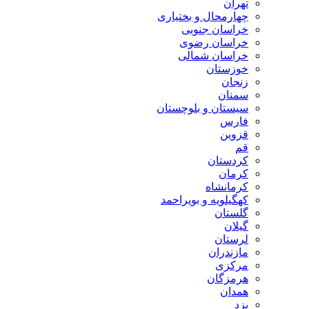
تهران
چهارمحال و بختیاری
خراسان جنوبی
خراسان رضوی
خراسان شمالی
خوزستان
زنجان
سمنان
سیستان و بلوچستان
فارس
قزوین
قم
کردستان
کرمان
کرمانشاه
کهگیلویه و بویراحمد
گلستان
گیلان
لرستان
مازندران
مرکزی
هرمزگان
همدان
یزد