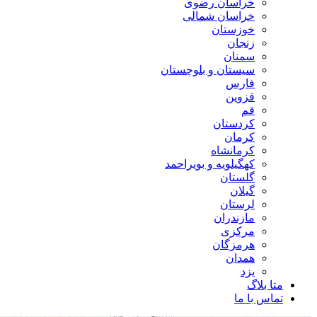
خراسان رضوی
خراسان شمالی
خوزستان
زنجان
سمنان
سیستان و بلوچستان
فارس
قزوین
قم
کردستان
کرمان
کرمانشاه
کهگیلویه و بویراحمد
گلستان
گیلان
لرستان
مازندران
مرکزی
هرمزگان
همدان
یزد
متا بلاگ
تماس با ما