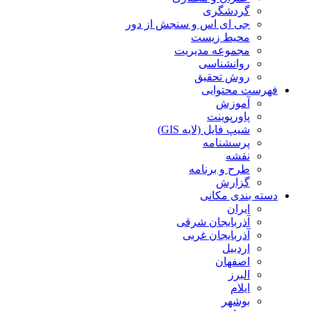
گردشگری
جی ای اس و سنجش از دور
محیط زیست
مجموعه مدیریت
روانشناسی
روش تحقیق
فهرست محتوایی
آموزش
پاورپوینت
شیپ فایل (لایه GIS)
پرسشنامه
نقشه
طرح و برنامه
گزارش
دسته بندی مکانی
ایران
آذربایجان شرقی
آذربایجان غربی
اردبیل
اصفهان
البرز
ایلام
بوشهر