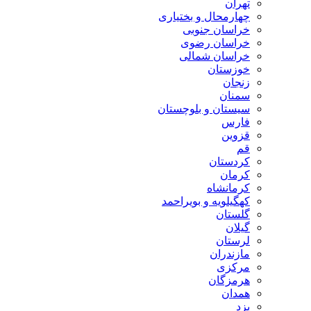
تهران
چهارمحال و بختیاری
خراسان جنوبی
خراسان رضوی
خراسان شمالی
خوزستان
زنجان
سمنان
سیستان و بلوچستان
فارس
قزوین
قم
کردستان
کرمان
کرمانشاه
کهگیلویه و بویراحمد
گلستان
گیلان
لرستان
مازندران
مرکزی
هرمزگان
همدان
یزد