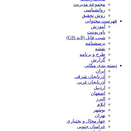
مجموعه مدیریت
روانشناسی
روش تحقیق
فهرست محتوایی
آموزش
پاورپوینت
شیپ فایل (لایه GIS)
پرسشنامه
نقشه
طرح و برنامه
گزارش
دسته بندی مکانی
ایران
آذربایجان شرقی
آذربایجان غربی
اردبیل
اصفهان
البرز
ایلام
بوشهر
تهران
چهارمحال و بختیاری
خراسان جنوبی