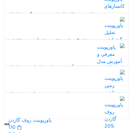
20%
5,0
پاورپوینت کانسارهای رسوبی منگنز در ایران
107
5,0
20%
پاورپوینت تحلیل گفتمان و کاربردهای آن در مطالعات
شهری
126
5,0
پاورپوینت معرفی و آموزش مدل متاسوات+نرم افزار
متاسوات رایگان
133
5,0
پاورپوینت زمین ساخت ورقه ای
20%
115
20%
5,0
پاورپوینت روف گاردن
20%
110