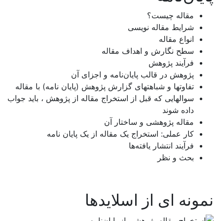
مقاله چیست؟
اصفهان
شرایط مقاله نویسی
البرز
انواع مقاله
سطح نگارش و اهداف مقاله
ایلام
فرآیند پژوهش
پژوهش در قالب پایان‌نامه و اجزای آن
بوشهر
تفاوتها و شباهتهای گزارش پژوهش (پایان نامه) با مقاله
تهران
سوالهایی که قبل از استخراج مقاله از پژوهش ، باید جواب
داده شوند
چهارمحال و بختیاری
مقاله پژوهشی و ساختار آن
کار عملی: استخراج یک مقاله از یک پایان نامه
خراسان جنوبی
فرآیند انتشار یافته‌ها
خراسان رضوی
بحث و نظر
خراسان شمالی
خوزستان
نمونه ای از اسلایدها
زنجان