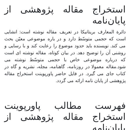
شیپ فایل (لایه GIS)
استخراج مقاله پژوهشی از
پرسشنامه
پایان‌نامه
نقشه
دائرة المعارف بریتانیکا در تعریف مقاله نوشته است: انشایى
است که حجمى متوسّط دارد و در باره موضوعى معیّن بحث
طرح و برنامه
مى کند. نویسنده باید حدود موضوع را رعایت کند و با رسایى و
گزارش
روشنى آن را توضیح دهد. در بیان کوتاه، مقاله نوشته اى است
که درباره موضوعى خاص با حجمى متوسّط نوشته مى
شود.مقاله معمولا در روزنامه، گاهنامه، مجله، نشریه و گاه در
دسته بندی مکانی
کتاب جاى مى گیرد. در فایل حاضر پاورپوینت استخراج مقاله
پژوهشی از پایان نامه ارائه می گردد.
ایران
فهرست مطالب پاورپوینت
آذربایجان شرقی
استخراج مقاله پژوهشی از
آذربایجان غربی
پایان‌نامه
اردبیل