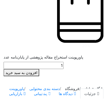
عمران و معماری
41,000
تومان
قیمت اصلی:
گردشگری
41,000تومان
بود.
33,000
تومان
قیمت
جی ای اس و سنجش از دور
فعلی: 33,000تومان.
محیط زیست
مجموعه مدیریت
20%
تخفیف
روانشناسی
پاورپوینت استخراج مقاله پژوهشی از پایان‌نامه عدد
روش تحقیق
افزودن به سبد خرید
فهرست محتوایی
پایگاه فراداده
فروشگاه
دسته بندی محتوایی
پاورپوینت
آموزش
جزئیات
دیدگاه ها
پشتیبانی
بازاریابی
پاورپوینت