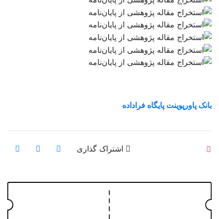
سمنان
سیستان و بلوچستان
فارس
قزوین
قم
بانک پاورپوینت پایگاه فراداده
کردستان
کرمان
اشتراک گذاری
کرمانشاه
کهگیلویه و بویراحمد
گلستان
گیلان