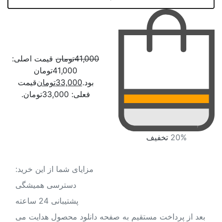
لرستان
مازندران
مرکزی
41,000
تومان
قیمت اصلی:
هرمزگان
41,000تومان
بود.
33,000
تومان
قیمت
همدان
فعلی: 33,000تومان.
یزد
20%
تخفیف
متا بلاگ
مزایای شما از این خرید:
تماس با ما
دسترسی همیشگی
پشتیبانی 24 ساعته
بعد از پرداخت مستقیم به صفحه دانلود محصول هدایت می