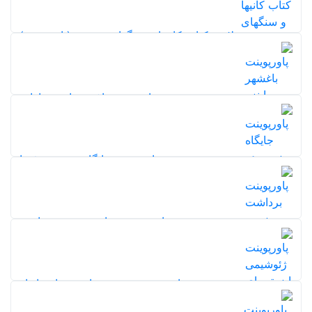
خلاصه کتاب کانیها و سنگهای صنعتی (پاورپوینت)
242
5,0
20%
پاورپوینت باغشهر ابنزر هاوارد
245
20%
5,0
پاورپوینت جایگاه زمین در فضا
208
20%
5,0
پاورپوینت برداشت زمین شناسی
215
20%
5,0
پاورپوینت ژئوشیمی ایزوتوپهای پایدار
115