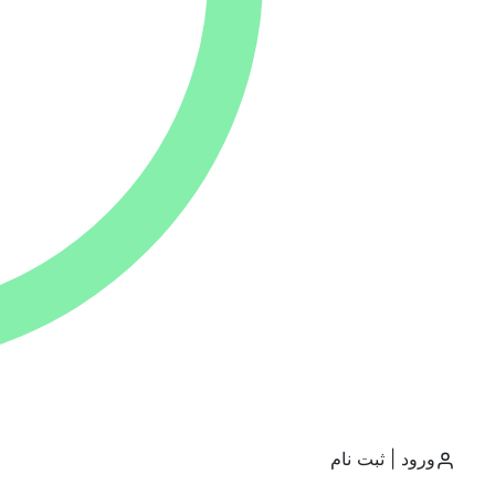
عمران و معماری
گردشگری
جی ای اس و سنجش از دور
محیط زیست
مجموعه مدیریت
روانشناسی
روش تحقیق
فهرست محتوایی
آموزش
ورود | ثبت نام
پاورپوینت