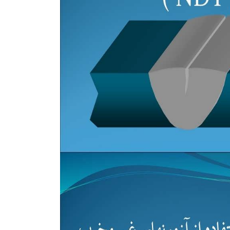
و
بویراحمد
لرستان
مازندران
همدان
یزد