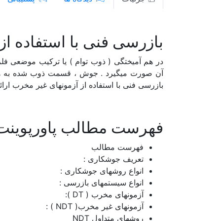
لرستان
مازندران
بازرسی فنی با استفاده ا
مرکزی
در هم آمیختگی ( ذوب توام ) یا ترکیب موضعی فلز 
هرمزگان
آن صورت میگیرد . جوش ، قسمت ذوب شده به هنگ
بازرسی فنی با استفاده از آزمونهای غیر مخرب ارائ
همدان
یزد
فهرست مطالب پاورپوینت ب
متا بلاگ
فهرست مطالب
تعریف جوشکاری :
انواع روشهای جوشکاری :
تماس با ما
انواع سیستمهای بازرسی :
آزمونهای مخرب ( DT ):
آزمونهای غیر مخرب( NDT ) :
روشهای متداول NDT