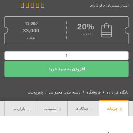
امتیاز مشتریان: 5 از 1 رای
41,000
20%
قیمت اصلی: 41,000تومان بود.
33,000
تخفیف
تومان
قیمت فعلی: 33,000تومان.
پاورپوینت
چینه
افزودن به سبد خرید
شناسی
عدد
پایگاه فراداده
فروشگاه
دسته بندی محتوایی
پاورپوینت
جزئیات
دیدگاه ها
پشتیبانی
بازاریابی