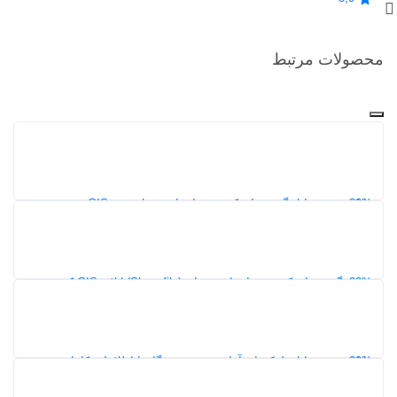
محصولات مرتبط
30%
دانلود شیپ فایل گشت‌های کدپستی استان یزد | نقشه GIS محدوده
کدپستی ۵ رقمی
154
30%
نقشه گشت‌های کدپستی استان همدان (Shapefile) | لایه GIS کدپستی
شهرها و شهرستان‌ها
154
30%
دانلود شیپ فایل بلوک‌های آماری شهر هرمزگان | اطلاعات کامل
جمعیت، خانوار و مسکن سرشماری 1395