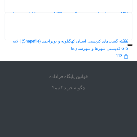
116
17%
دانلود نقشه‌های طرح جامع مشگین‌شهر 1400 | مجموعه کامل نقشه‌های
طرح توسعه و عمران شهر
267
5,0
40%
نقشه گشت‌های کدپستی استان کهگیلویه و بویراحمد (Shapefile) | لایه
GIS کدپستی شهرها و شهرستان‌ها
113
قوانین پایگاه فراداده
چگونه خرید کنیم؟