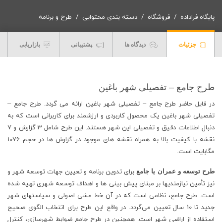
تفصیلی
شهر
پایگاه فراداده
فروشگاه
دسته بندی محتوایی
طرح و برنامه
باغین
+
جزئیات
دیدگاه ها
پشتیبانی
بازاریابی
آلبوم
نقشه
ها
عدد
طرح جامع – تفصیلی شهر باغین
در فایل حاضر طرح جامع – تفصیلی شهر باغین ارائه می گردد. طرح جامع –
تفصیلی شهر باغین یک محصول کاربردی و ارزشمند برای کاربرانی است که به
دنبال اطلاعات دقیق و تفصیلی این شهر هستند. این طرح شامل 3 گزارش و 7
نقشه با کیفیت بالا به همراه نقشه های موجود در گزارش ها در حجم 1076
مگابایت است.
طرح توسعه و عمران یا جامع
برای تدوین برنامه و تعیین جهات توسعه شهر و
نیز تأمین نیازمندیها بر مبنای پیش بینی ها و اهداف توسعه شهری تهیه شده
است. طرح جامع، نظامی است که در آن خط مشی اصولی و سیاستهای شهر
جدید تا 10 سال تعیین می‌گردد. در واقع این طرح برای انتخاب الگوی صحیح
استفاده از اراضی شهر است. همچنین در طرح جامع ضوابط شهرسازی، کنترل