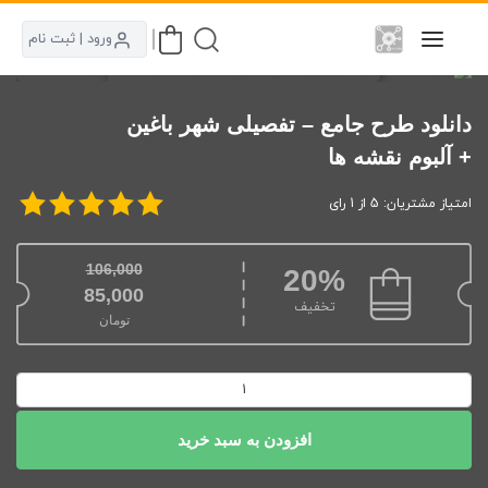
ورود | ثبت نام
دانلود طرح جامع – تفصیلی شهر باغین
+ آلبوم نقشه ها
امتیاز مشتریان: 5 از 1 رای
106,000
20%
85,000
قیمت اصلی: 106,000تومان بود.
تخفیف
تومان
قیمت فعلی: 85,000تومان.
دانلود
طرح
جامع
افزودن به سبد خرید
-