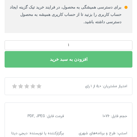
برای دسترسی همیشگی به محصول، در فرایند خرید تیک گزینه ایجاد
حساب کاربری را بزنید تا از حساب کاریری همیشه به محصول
دسترسی داشته باشید.
دانلود
طرح
جامع
افزودن به سبد خرید
-
تفصیلی
شهر
دانلود طرح جامع – تفصیلی شهر باغین + آلبوم نقشه ها
امتیاز مشتریان:
۵,۰
از
۱
رای
باغین
+
آلبوم
نقشه
حجم فایل: 1076
فرمت فایل
:
PDF, JPEG
ها
عدد
استپ: طرح و برنامه‌های شهری
برگزارکننده یا نویسنده: دیجی دیتا