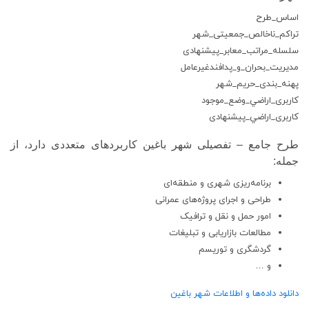
اساس_طرح
تراکم_ناخالص_جمعیتی_شهر
سلسله_مراتب_معابر_پیشنهادی
مدیریت_بحران_و_پدافندغیرعامل
پهنه_بندی_حریم_شهر
کاربری_اراضي_وضع_موجود
کاربری_اراضي_پیشنهادی
طرح جامع – تفصیلی شهر باغین کاربردهای متعددی دارد، از
جمله:
برنامه‌ریزی شهری و منطقه‌ای
طراحی و اجرای پروژه‌های عمرانی
امور حمل و نقل و ترافیک
مطالعات بازاریابی و تبلیغات
گردشگری و توریسم
و …
دانلود داده‌ها و اطلاعات شهر باغین