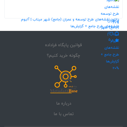
132
5,0
دانلود نقشه‌های طرح توسعه و عمران (جامع) شهر میناب | آلبوم
20%
نقشه‌های طرح جامع + گزارش‌ها
126
5,0
قوانین پایگاه فراداده
چگونه خرید کنیم؟
20%
درباره ما
تماس با ما