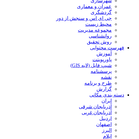
شهرسازی
عمران و معماری
گردشگری
جی ای اس و سنجش از دور
محیط زیست
مجموعه مدیریت
روانشناسی
روش تحقیق
فهرست محتوایی
آموزش
پاورپوینت
شیپ فایل (لایه GIS)
پرسشنامه
نقشه
طرح و برنامه
گزارش
دسته بندی مکانی
ایران
آذربایجان شرقی
آذربایجان غربی
اردبیل
اصفهان
البرز
ایلام