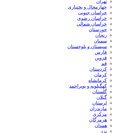
تهران
چهارمحال و بختیاری
خراسان جنوبی
خراسان رضوی
خراسان شمالی
خوزستان
زنجان
سمنان
سیستان و بلوچستان
فارس
قزوین
قم
کردستان
کرمان
کرمانشاه
کهگیلویه و بویراحمد
گلستان
گیلان
لرستان
مازندران
مرکزی
هرمزگان
همدان
یزد