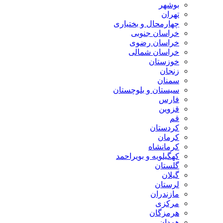
بوشهر
تهران
چهارمحال و بختیاری
خراسان جنوبی
خراسان رضوی
خراسان شمالی
خوزستان
زنجان
سمنان
سیستان و بلوچستان
فارس
قزوین
قم
کردستان
کرمان
کرمانشاه
کهگیلویه و بویراحمد
گلستان
گیلان
لرستان
مازندران
مرکزی
هرمزگان
همدان