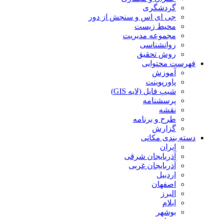
گردشگری
جی ای اس و سنجش از دور
محیط زیست
مجموعه مدیریت
روانشناسی
روش تحقیق
فهرست محتوایی
آموزش
پاورپوینت
شیپ فایل (لایه GIS)
پرسشنامه
نقشه
طرح و برنامه
گزارش
دسته بندی مکانی
ایران
آذربایجان شرقی
آذربایجان غربی
اردبیل
اصفهان
البرز
ایلام
بوشهر