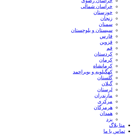
خراسان رضوی
خراسان شمالی
خوزستان
زنجان
سمنان
سیستان و بلوچستان
فارس
قزوین
قم
کردستان
کرمان
کرمانشاه
کهگیلویه و بویراحمد
گلستان
گیلان
لرستان
مازندران
مرکزی
هرمزگان
همدان
یزد
متا بلاگ
تماس با ما