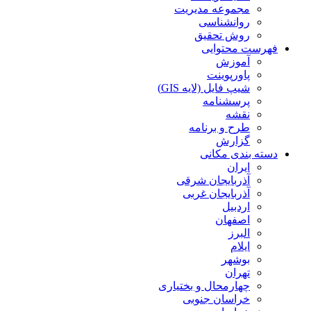
مجموعه مدیریت
روانشناسی
روش تحقیق
فهرست محتوایی
آموزش
پاورپوینت
شیپ فایل (لایه GIS)
پرسشنامه
نقشه
طرح و برنامه
گزارش
دسته بندی مکانی
ایران
آذربایجان شرقی
آذربایجان غربی
اردبیل
اصفهان
البرز
ایلام
بوشهر
تهران
چهارمحال و بختیاری
خراسان جنوبی