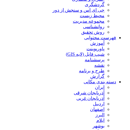
گردشگری
جی ای اس و سنجش از دور
محیط زیست
مجموعه مدیریت
روانشناسی
روش تحقیق
فهرست محتوایی
آموزش
پاورپوینت
شیپ فایل (لایه GIS)
پرسشنامه
نقشه
طرح و برنامه
گزارش
دسته بندی مکانی
ایران
آذربایجان شرقی
آذربایجان غربی
اردبیل
اصفهان
البرز
ایلام
بوشهر