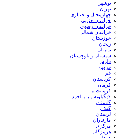
بوشهر
تهران
چهارمحال و بختیاری
خراسان جنوبی
خراسان رضوی
خراسان شمالی
خوزستان
زنجان
سمنان
سیستان و بلوچستان
فارس
قزوین
قم
کردستان
کرمان
کرمانشاه
کهگیلویه و بویراحمد
گلستان
گیلان
لرستان
مازندران
مرکزی
هرمزگان
همدان