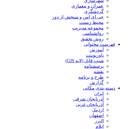
شهرسازی
عمران و معماری
گردشگری
جی ای اس و سنجش از دور
محیط زیست
مجموعه مدیریت
روانشناسی
روش تحقیق
فهرست محتوایی
آموزش
پاورپوینت
شیپ فایل (لایه GIS)
پرسشنامه
نقشه
طرح و برنامه
گزارش
دسته بندی مکانی
ایران
آذربایجان شرقی
آذربایجان غربی
اردبیل
اصفهان
البرز
ایلام