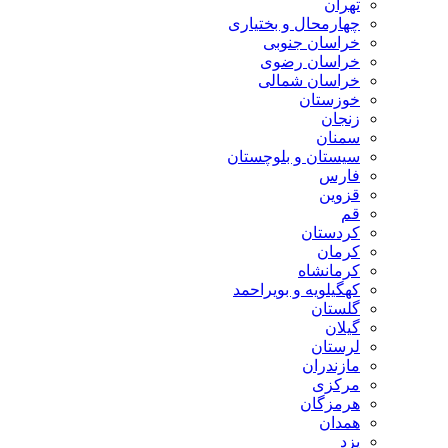
تهران
چهارمحال و بختیاری
خراسان جنوبی
خراسان رضوی
خراسان شمالی
خوزستان
زنجان
سمنان
سیستان و بلوچستان
فارس
قزوین
قم
کردستان
کرمان
کرمانشاه
کهگیلویه و بویراحمد
گلستان
گیلان
لرستان
مازندران
مرکزی
هرمزگان
همدان
یزد