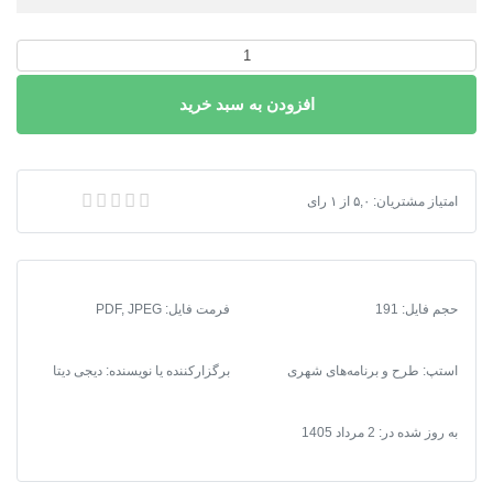
دانلود
طرح
افزودن به سبد خرید
جامع
شهر
لنگرود
1395
دانلود طرح جامع شهر لنگرود 1395 + آلبوم نقشه‌ها | گزارش‌ها، ضوابط و نقشه‌های مصوب
امتیاز مشتریان:
۵,۰
از
۱
رای
+
آلبوم
نقشه‌ها
|
حجم فایل: 191
فرمت فایل
:
PDF, JPEG
گزارش‌ها،
ضوابط
و
استپ: طرح و برنامه‌های شهری
برگزارکننده یا نویسنده: دیجی دیتا
نقشه‌های
مصوب
به روز شده در:
2 مرداد 1405
عدد