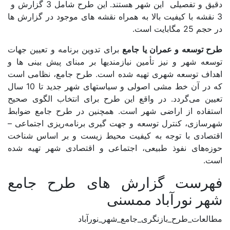
دقیق و تفصیلی این شهر هستند. این طرح شامل 3 گزارش و
لرستان
3 نقشه با کیفیت بالا به همراه نقشه های موجود در گزارش ها
در حجم 25 مگابایت است.
مازندران
طرح توسعه و عمران یا جامع
برای تدوین برنامه و تعیین جهات
مرکزی
توسعه شهر و نیز تأمین نیازمندیها بر مبنای پیش بینی ها و
هرمزگان
اهداف توسعه شهری تهیه شده است. طرح جامع، نظامی است
که در آن خط مشی اصولی و سیاستهای شهر جدید تا 10 سال
همدان
تعیین می‌گردد. در واقع این طرح برای انتخاب الگوی صحیح
استفاده از اراضی شهر است. همچنین در طرح جامع ضوابط
یزد
شهرسازی، کنترل توسعه و جهت گیری برنامه‌ریزی اجتماعی –
اقتصادی با توجه به کیفیت محیط زیست و بر اساس شناخت
حوزه‌های نفوذ طبیعی، اجتماعی و اقتصادی شهر تهیه شده
متا بلاگ
است.
فهرست گزارش های طرح جامع
تماس با ما
شهر نورآباد ممسنی
مطالعات_طرح_بازنگری_جامع_شهر_نورآباد