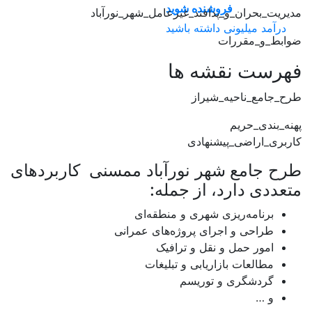
فروشنده شوید
مدیریت_بحران_و_پدافند_غیرعامل_شهر_نورآباد
درآمد میلیونی داشته باشید
ضوابط_و_مقررات
فهرست نقشه ها
طرح_جامع_ناحیه_شیراز
پهنه_بندی_حریم
کاربری_اراضی_پیشنهادی
طرح جامع شهر نورآباد ممسنی کاربردهای
متعددی دارد، از جمله:
برنامه‌ریزی شهری و منطقه‌ای
طراحی و اجرای پروژه‌های عمرانی
امور حمل و نقل و ترافیک
مطالعات بازاریابی و تبلیغات
گردشگری و توریسم
و …