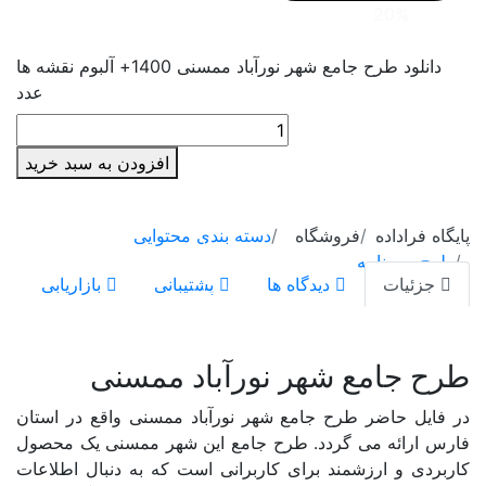
20%
تخفیف
سمنان
دانلود طرح جامع شهر نورآباد ممسنی 1400+ آلبوم نقشه ها
سیستان و بلوچستان
عدد
فارس
قزوین
افزودن به سبد خرید
قم
پایگاه فراداده
فروشگاه
دسته بندی محتوایی
کردستان
طرح و برنامه
جزئیات
دیدگاه ها
پشتیبانی
بازاریابی
کرمان
کرمانشاه
طرح جامع شهر نورآباد ممسنی
کهگیلویه و بویراحمد
در فایل حاضر طرح جامع شهر نورآباد ممسنی واقع در استان
گلستان
فارس ارائه می گردد. طرح جامع این شهر ممسنی یک محصول
گیلان
کاربردی و ارزشمند برای کاربرانی است که به دنبال اطلاعات