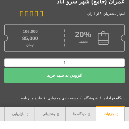
عمران (جامع) شهر سرو آباد
امتیاز مشتریان: 5 از 1 رای
106,000
20%
قیمت اصلی: 106,000تومان بود.
85,000
تخفیف
تومان
قیمت فعلی: 85,000تومان.
دانلود
آلبوم
افزودن به سبد خرید
نقشه
های
طرح
توسعه
پایگاه فراداده
فروشگاه
دسته بندی محتوایی
طرح و برنامه
و
عمران
جزئیات
دیدگاه ها
پشتیبانی
بازاریابی
(جامع)
شهر