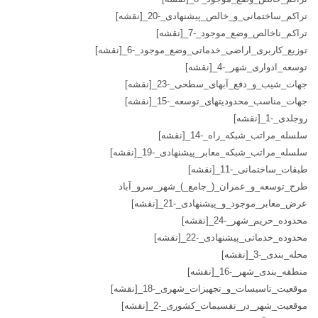
تراکم_ساختمانی_و_خالص_پیشنهادی_-20_[نقشه]
تراکم_ناخالص_وضع_موجود_-7_[نقشه]
توزیع_کاربری_اراضی_خدماتی_وضع_موجود_-6_[نقشه]
توسعه_ادواری_شهر_-4_[نقشه]
جهات_شیب_و_دفع_آبهای_سطحی_-23_[نقشه]
جهات_مناسب_محدودیتهای_توسعه_-15_[نقشه]
روجلدی_-1_[نقشه]
سلسله_مراتب_شبکه_راه_-14_[نقشه]
سلسله_مراتب_شبکه_معابر_پیشنهادی_-19_[نقشه]
طبقات_ساختمانی_-11_[نقشه]
طرح_توسعه_و_عمران_(_جامع_)_شهر_سرو_آباد
عرض_معابر_موجود_و_پیشنهادی_-21_[نقشه]
محدوده_حریم_شهر_-24_[نقشه]
محدوده_خدماتی_پیشنهادی_-22_[نقشه]
محله_بندی_-3_[نقشه]
منطقه_بندی_شهر_-16_[نقشه]
موقعیت_تاسیسات_و_تجهیزات_شهری_-18_[نقشه]
موقعیت_شهر_در_تقسیمات_کشوری_-2_[نقشه]