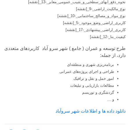
نحوه_دفع_آبهای_سطحی_و_شیب_عمومی_معابر_-13_[نقشه]
نوع_مالکیت_اراضی_-9_[نقشه]
نوع_مواد_و_مصالح_ساختمانی_-10_[نقشه]
کاربری_اراضی_وضع_موجود_-5_[نقشه]
کاربری_اراضی_پیشنهادی_-17_[نقشه]
کیفیت_بنا_-12_[نقشه]
طرح توسعه و عمران ( جامع ) شهر سرو آباد کاربردهای متعددی
دارد، از جمله:
برنامه‌ریزی شهری و منطقه‌ای
طراحی و اجرای پروژه‌های عمرانی
امور حمل و نقل و ترافیک
مطالعات بازاریابی و تبلیغات
گردشگری و توریسم
و …
دانلود داده ها و اطلاعات شهر سروآباد