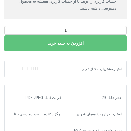
حساب کاربری را بزنید تا از حساب کاریری همیشه به محصول
دسترسی داشته باشید.
دانلود
آلبوم
افزودن به سبد خرید
نقشه
های
طرح
توسعه
دانلود آلبوم نقشه های طرح توسعه و عمران (جامع) شهر سرو آباد
امتیاز مشتریان:
۵,۰
از
۱
رای
و
عمران
(جامع)
شهر
حجم فایل: 29
فرمت فایل
:
PDF, JPEG
سرو
آباد
عدد
استپ: طرح و برنامه‌های شهری
برگزارکننده یا نویسنده: دیجی دیتا
به روز شده در:
22 فروردین 1404