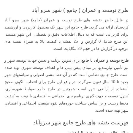
سرو
آباد
طرح توسعه و عمران ( جامع ) شهر سرو آباد
عدد
در فایل حاضر نقشه های طرح توسعه و عمران (جامع) شهر سرو آباد
کردستان ارائه می گردد. طرح جامع این شهر یک محصول کاربردی و ارزشمند
برای کاربرانی است که به دنبال اطلاعات دقیق و تفصیلی این شهر هستند.
این طرح شامل 0 گزارش و 25 نقشه با کیفیت بالا به همراه نقشه های
موجود در گزارش ها در حجم 29 مگابایت است.
طرح توسعه و عمران یا جامع
برای تدوین برنامه و تعیین جهات توسعه شهر و
نیز تأمین نیازمندیها بر مبنای پیش بینی ها و اهداف توسعه شهری تهیه شده
است. طرح جامع، نظامی است که در آن خط مشی اصولی و سیاستهای شهر
جدید تا 10 سال تعیین می‌گردد. در واقع این طرح برای انتخاب الگوی صحیح
استفاده از اراضی شهر است. همچنین در طرح جامع ضوابط شهرسازی،
کنترل توسعه و جهت گیری برنامه‌ریزی اجتماعی – اقتصادی با توجه به کیفیت
محیط زیست و بر اساس شناخت حوزه‌های نفوذ طبیعی، اجتماعی و اقتصادی
شهر تهیه شده است.
فهرست نقشه های طرح جامع شهر سروآباد
تراکم_خالص_وضع_موجود_-8_[نقشه]