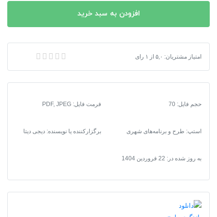
بازنگری
افزودن به سبد خرید
طرح
توسعه
و
عمران
دانلود بازنگری طرح توسعه و عمران ( جامع ) شهر زرند + آلبوم نقشه ها
امتیاز مشتریان:
۵,۰
از
۱
رای
(
جامع
)
شهر
حجم فایل: 70
فرمت فایل
:
PDF, JPEG
زرند
+
آلبوم
استپ: طرح و برنامه‌های شهری
برگزارکننده یا نویسنده: دیجی دیتا
نقشه
ها
به روز شده در:
22 فروردین 1404
عدد