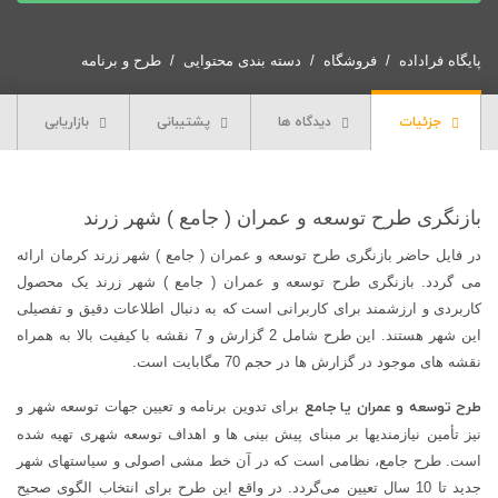
و
عمران
پایگاه فراداده
فروشگاه
دسته بندی محتوایی
طرح و برنامه
(
جامع
جزئیات
دیدگاه ها
پشتیبانی
بازاریابی
)
شهر
زرند
+
بازنگری طرح توسعه و عمران ( جامع ) شهر زرند
آلبوم
در فایل حاضر بازنگری طرح توسعه و عمران ( جامع ) شهر زرند کرمان ارائه
نقشه
می گردد. بازنگری طرح توسعه و عمران ( جامع ) شهر زرند یک محصول
ها
کاربردی و ارزشمند برای کاربرانی است که به دنبال اطلاعات دقیق و تفصیلی
عدد
این شهر هستند. این طرح شامل 2 گزارش و 7 نقشه با کیفیت بالا به همراه
نقشه های موجود در گزارش ها در حجم 70 مگابایت است.
طرح توسعه و عمران یا جامع
برای تدوین برنامه و تعیین جهات توسعه شهر و
نیز تأمین نیازمندیها بر مبنای پیش بینی ها و اهداف توسعه شهری تهیه شده
است. طرح جامع، نظامی است که در آن خط مشی اصولی و سیاستهای شهر
جدید تا 10 سال تعیین می‌گردد. در واقع این طرح برای انتخاب الگوی صحیح