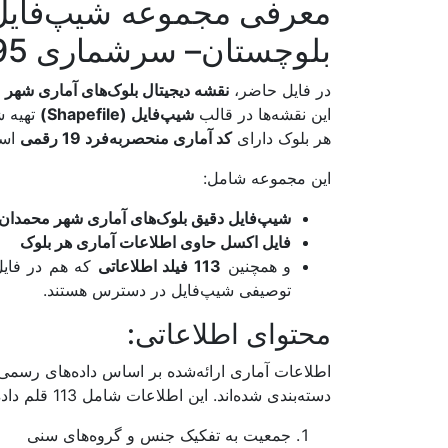
معرفی مجموعه شیپ‌فایل 
اصفهان
بلوچستان– سرشماری 1395
البرز
در فایل حاضر،
نقشه دیجیتال بلوک‌های آماری شهر 
این نقشه‌ها در قالب
شیپ‌فایل (Shapefile)
تهیه شده‌
ایلام
هر بلوک دارای
کد آماری منحصربه‌فرد 19 رقمی
است
بوشهر
این مجموعه شامل:
تهران
شیپ‌فایل دقیق بلوک‌های آماری شهر محمدان
چهارمحال و بختیاری
فایل اکسل حاوی اطلاعات آماری هر بلوک
و همچنین
113 فیلد اطلاعاتی
خراسان جنوبی
توصیفی شیپ‌فایل در دسترس هستند.
خراسان رضوی
محتوای اطلاعاتی:
خراسان شمالی
اطلاعات آماری ارائه‌شده بر اساس داده‌های رسمی
دسته‌بندی شده‌اند. این اطلاعات شامل 113 قلم داده مختلف هستند که برخی از مهم‌ترین آن‌ها عبارت‌اند از:
خوزستان
جمعیت به تفکیک جنس و گروه‌های سنی
زنجان