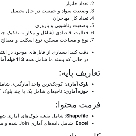
تعداد خانوار
سمنان
وضعیت سواد و جمعیت در حال تحصیل
تعداد کل مهاجران
سیستان و بلوچستان
وضعیت زناشویی و باروری
فعالیت اقتصادی (شاغل و بیکار به تفکیک ج
فارس
نوع و مساحت مسکن، نوع اسکلت و مصالح س
قزوین
دقت کنید! بسیاری از فایل‌های موجود در اینترنت تحت عنوان «ش
قم
در حالی که بسته ما شامل همه
113 فیلد آماری اطلاعات خانوار و مسکن
کردستان
تعاریف پایه:
کرمان
بلوک آماری:
کوچک‌ترین واحد آمارگیری شامل 
حوزه آماری:
ناحیه‌ای شامل یک یا چند بلوک 
کرمانشاه
فرمت محتوا:
کهگیلویه و بویراحمد
Shapefile
: شامل نقشه بلوک‌های آماری شه
گلستان
Excel
: شامل داده‌های آماری Join شده و مستقل
گیلان