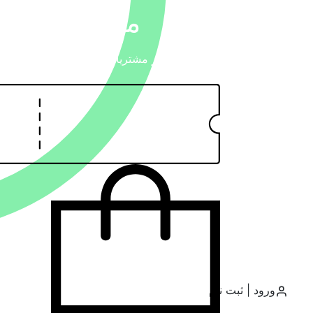
عمران و معماری
مسکن سرشماری
گردشگری
امتیاز مشتریان: 0 از 0 رای
جی ای اس و سنجش از دور
محیط زیست
مجموعه مدیریت
روانشناسی
روش تحقیق
فهرست محتوایی
00
آموزش
بود.
0
ورود | ثبت نام
پاورپوینت