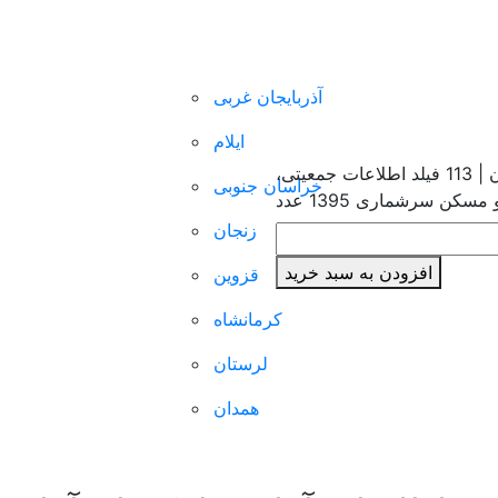
ضوعی
فهرست محتوایی
دسته بندی مکانی
متا بل
ریخ
آذربایجان غربی
شهرسازی
ور
ایلام
محیط زیست
دانلود شیپ فایل بلوک‌های آماری شهر محمدان | 113 فیلد اطلاعات جمعیتی،
یق
خراسان جنوبی
 مسکن سرشماری 1395 عدد
زنجان
افزودن به سبد خرید
قزوین
کرمانشاه
لرستان
ستان و بلوچستان
همدان