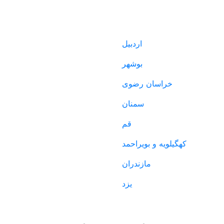
اگ
تماس با ما
اردبیل
بوشهر
خراسان رضوی
سمنان
قم
کهگیلویه و بویراحمد
مازندران
یزد