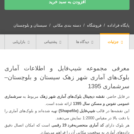
افزودن به سبد خرید
فایل
بلوک‌های
آماری
شهر
پایگاه فراداده
فروشگاه
دسته بندی مکانی
سیستان و بلوچستان
زهک
(سرشماری
جزئیات
دیدگاه ها
پشتیبانی
بازاریابی
1395)
+
113
فیلد
معرفی مجموعه شیپ‌فایل و اطلاعات آماری
اطلاعات
بلوک‌های آماری شهر زهک سیستان و بلوچستان–
خانوار
سرشماری 1395
و
مسکن
در فایل حاضر،
نقشه دیجیتال بلوک‌های آماری شهر زهک
مربوط به
سرشماری
عدد
عمومی نفوس و مسکن سال 1395
ارائه شده است.
این نقشه‌ها در قالب
شیپ‌فایل (Shapefile)
تهیه شده‌اند و بلوک‌های آماری را
با دقت بالا در مقیاس 1:2000 نمایش می‌دهند.
هر بلوک دارای
کد آماری منحصربه‌فرد 19 رقمی
است که امکان اتصال دقیق
داده‌های آماری به موقعیت مکانی آن را فراهم می‌سازد.