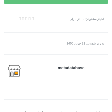
بلوک‌های
آماری
شهر
دانلود شیپ فایل بلوک‌های آماری شهر زهک (سرشماری 1395) + 113 فیلد اطلاعات خانوار و مسکن
امتیاز مشتریان:
۰,۰
از
۰
رای
زهک
(سرشماری
1395)
+
به روز شده در:
21 خرداد 1405
113
فیلد
اطلاعات
خانوار
metadatabase
و
مسکن
عدد